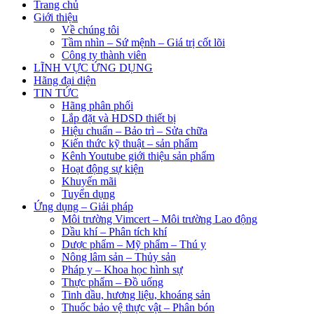
Trang chủ
Giới thiệu
Về chúng tôi
Tầm nhìn – Sứ mệnh – Giá trị cốt lõi
Công ty thành viên
LĨNH VỰC ỨNG DỤNG
Hãng đại diện
TIN TỨC
Hãng phân phối
Lắp đặt và HDSD thiết bị
Hiệu chuẩn – Bảo trì – Sửa chữa
Kiến thức kỹ thuật – sản phẩm
Kênh Youtube giới thiệu sản phẩm
Hoạt động sự kiện
Khuyến mãi
Tuyển dụng
Ứng dụng – Giải pháp
Môi trường Vimcert – Môi trường Lao động
Dầu khí – Phân tích khí
Dược phẩm – Mỹ phẩm – Thú y
Nông lâm sản – Thủy sản
Pháp y – Khoa học hình sự
Thực phẩm – Đồ uống
Tinh dầu, hương liệu, khoáng sản
Thuốc bảo vệ thực vật – Phân bón