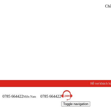
Chào mừng b
Hỗ trợ khách h
0785 664422
0785 664422
Miền Nam
Toggle navigation