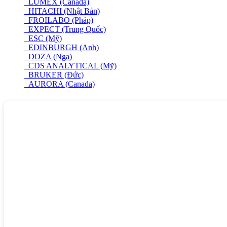
LUMEX (Canada)
HITACHI (Nhật Bản)
FROILABO (Pháp)
EXPECT (Trung Quốc)
ESC (Mỹ)
EDINBURGH (Anh)
DOZA (Nga)
CDS ANALYTICAL (Mỹ)
BRUKER (Đức)
AURORA (Canada)