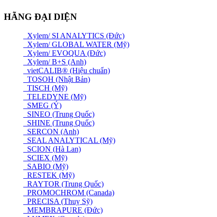
HÃNG ĐẠI DIỆN
Xylem/ SI ANALYTICS (Đức)
Xylem/ GLOBAL WATER (Mỹ)
Xylem/ EVOQUA (Đức)
Xylem/ B+S (Anh)
vietCALIB® (Hiệu chuẩn)
TOSOH (Nhật Bản)
TISCH (Mỹ)
TELEDYNE (Mỹ)
SMEG (Ý)
SINEO (Trung Quốc)
SHINE (Trung Quốc)
SERCON (Anh)
SEAL ANALYTICAL (Mỹ)
SCION (Hà Lan)
SCIEX (Mỹ)
SABIO (Mỹ)
RESTEK (Mỹ)
RAYTOR (Trung Quốc)
PROMOCHROM (Canada)
PRECISA (Thuỵ Sỹ)
MEMBRAPURE (Đức)