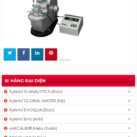
t
i
o
n
HÃNG ĐẠI DIỆN
Xylem/ SI ANALYTICS (Đức)
Xylem/ GLOBAL WATER (Mỹ)
Xylem/ EVOQUA (Đức)
Xylem/ B+S (Anh)
vietCALIB® (Hiệu chuẩn)