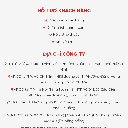
HỖ TRỢ KHÁCH HÀNG
Chính sách bán hàng
Chính sách thanh toán
Hỗ trợ kỹ thuật
Khuyến mãi
ĐỊA CHỈ CÔNG TY
Trụ sở: 211/10/1 đường Vĩnh Viễn, Phường Vườn Lài, Thành phố Hồ Chí
Minh
VPGD tại TP. Hồ Chí Minh: N36 đường số 11 , Phường Đông Hưng
Thuận, Thành phố Hồ Chí Minh
VPGD tại TP. Hà Nội: Tầng 1 tòa nhà INTRACOM, 33 Cầu Diễn,
Phường Xuân Phương, Thành phố Hà Nội
VPGD tại TP. Đà Nẵng: Số 10 Lỗ Giáng 5, Phường Hòa Xuân, Thành
phố Đà Nẵng
Tel: 028. 66 570 570 (HCM office) | 024.85 871 871 (HN office) | 0848
663300 (Đà Nẵng office)
info@vietnguyenco.vn |
www.vietnguyenco.vn