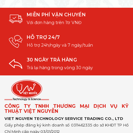
MIỄN PHÍ VẬN CHUYỂN
Với đơn hàng trên 1tr VNĐ
HỖ TRỢ 24/7
Hỗ trợ 24h/ngày và 7 ngày/tuần
30 NGÀY TRẢ HÀNG
Trả lại hàng trong vòng 30 ngày
CÔNG TY TNHH THƯƠNG MẠI DỊCH VỤ KỸ
THUẬT VIỆT NGUYỄN
VIET NGUYEN TECHNOLOGY SERVICE TRADING CO., LTD
Giấy phép đăng ký kinh doanh số 0311462335 do sở KHĐT TP Hồ
Chí Minh cấp ngày 03/01/2012