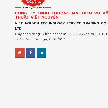
CÔNG TY TNHH THƯƠNG MẠI DỊCH VỤ K
THUẬT VIỆT NGUYỄN
VIET NGUYEN TECHNOLOGY SERVICE TRADING CO.
LTD
Giấy phép đăng ký kinh doanh số 0311462335 do sở KHĐT T
Hồ Chí Minh cấp ngày 03/01/2012