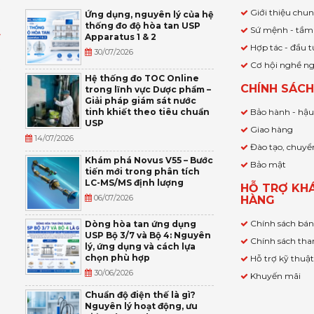
Giới thiệu chu
Ứng dụng, nguyên lý của hệ
thống đo độ hòa tan USP
Sứ mệnh - tầm
Apparatus 1 & 2
Ỹ
Hợp tác - đầu t
30/07/2026
Cơ hội nghề n
,
Hệ thống đo TOC Online
CHÍNH SÁC
trong lĩnh vực Dược phẩm –
P
Giải pháp giám sát nước
tinh khiết theo tiêu chuẩn
Bảo hành - hậ
USP
Giao hàng
14/07/2026
Đào tạo, chuyể
Khám phá Novus V55 – Bước
Bảo mật
tiến mới trong phân tích
LC-MS/MS định lượng
HỖ TRỢ KH
06/07/2026
HÀNG
Chính sách bá
Dòng hòa tan ứng dụng
USP Bộ 3/7 và Bộ 4: Nguyên
Chính sách tha
lý, ứng dụng và cách lựa
chọn phù hợp
Hỗ trợ kỹ thuậ
30/06/2026
Khuyến mãi
Chuẩn độ điện thế là gì?
Nguyên lý hoạt động, ưu