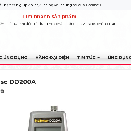
 giúp đỡ hãy liên hệ với chúng tôi qua Hotline: 0932 664422
Tìm nhanh sản phẩm
iếm: Tủ hút khí độc, tủ đựng hóa chất chống cháy, Pallet chống tràn...
ỰC ỨNG DỤNG
HÃNG ĐẠI DIỆN
TIN TỨC
ỨNG DỤNG
nse DO200A
YỄN