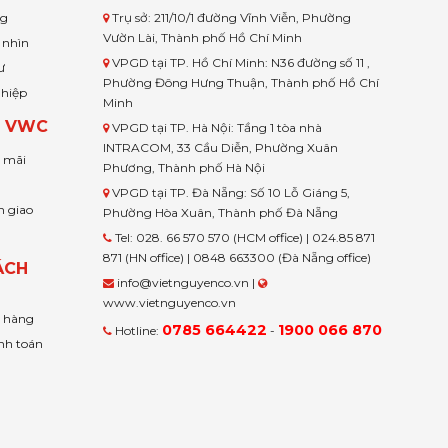
ng
Trụ sở: 211/10/1 đường Vĩnh Viễn, Phường
Vườn Lài, Thành phố Hồ Chí Minh
 nhìn
VPGD tại TP. Hồ Chí Minh: N36 đường số 11 ,
ư
Phường Đông Hưng Thuận, Thành phố Hồ Chí
ghiệp
Minh
H VWC
VPGD tại TP. Hà Nội: Tầng 1 tòa nhà
INTRACOM, 33 Cầu Diễn, Phường Xuân
u mãi
Phương, Thành phố Hà Nội
VPGD tại TP. Đà Nẵng: Số 10 Lỗ Giáng 5,
n giao
Phường Hòa Xuân, Thành phố Đà Nẵng
Tel: 028. 66 570 570 (HCM office) | 024.85 871
871 (HN office) | 0848 663300 (Đà Nẵng office)
ÁCH
info@vietnguyenco.vn |
www.vietnguyenco.vn
n hàng
0785 664422
1900 066 870
Hotline:
-
nh toán
t