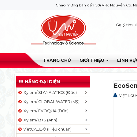
Chào mừng bạn đến với Việt Nguyễn Co. Nếu bạn cần
Gợi ý tìm k
TRANG CHỦ
GIỚI THIỆU
LĨNH V
HÃNG ĐẠI DIỆN
EcoSe
Xylem/ SI ANALYTICS (Đức)
VIỆT NGU
Xylem/ GLOBAL WATER (Mỹ)
Xylem/ EVOQUA (Đức)
Xylem/ B+S (Anh)
vietCALIB® (Hiệu chuẩn)