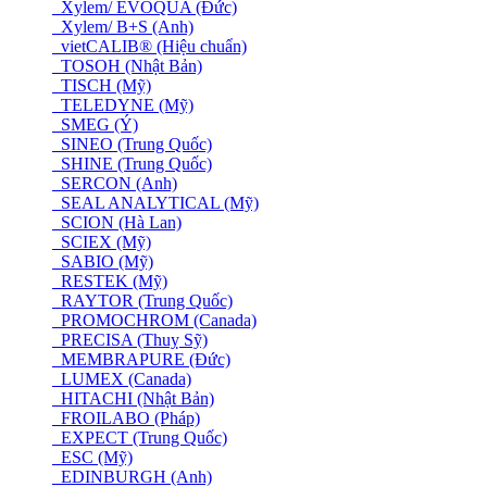
Xylem/ EVOQUA (Đức)
Xylem/ B+S (Anh)
vietCALIB® (Hiệu chuẩn)
TOSOH (Nhật Bản)
TISCH (Mỹ)
TELEDYNE (Mỹ)
SMEG (Ý)
SINEO (Trung Quốc)
SHINE (Trung Quốc)
SERCON (Anh)
SEAL ANALYTICAL (Mỹ)
SCION (Hà Lan)
SCIEX (Mỹ)
SABIO (Mỹ)
RESTEK (Mỹ)
RAYTOR (Trung Quốc)
PROMOCHROM (Canada)
PRECISA (Thuỵ Sỹ)
MEMBRAPURE (Đức)
LUMEX (Canada)
HITACHI (Nhật Bản)
FROILABO (Pháp)
EXPECT (Trung Quốc)
ESC (Mỹ)
EDINBURGH (Anh)