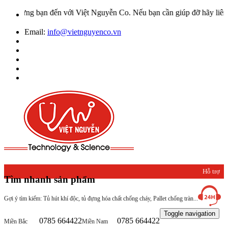
ừng bạn đến với Việt Nguyễn Co. Nếu bạn cần giúp đỡ hãy liên hệ vớ
Email:
info@vietnguyenco.vn
Hỗ trợ
Tìm nhanh sản phẩm
khách
Gợi ý tìm kiếm: Tủ hút khí độc, tủ đựng hóa chất chống cháy, Pallet chống tràn...
hàng
Toggle navigation
0785 664422
0785 664422
Miền Bắc
Miền Nam