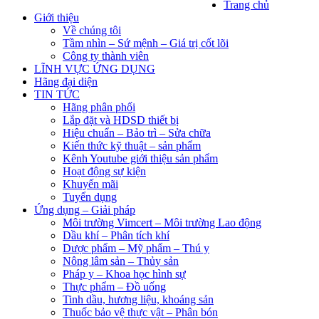
Trang chủ
Giới thiệu
Về chúng tôi
Tầm nhìn – Sứ mệnh – Giá trị cốt lõi
Công ty thành viên
LĨNH VỰC ỨNG DỤNG
Hãng đại diện
TIN TỨC
Hãng phân phối
Lắp đặt và HDSD thiết bị
Hiệu chuẩn – Bảo trì – Sửa chữa
Kiến thức kỹ thuật – sản phẩm
Kênh Youtube giới thiệu sản phẩm
Hoạt động sự kiện
Khuyến mãi
Tuyển dụng
Ứng dụng – Giải pháp
Môi trường Vimcert – Môi trường Lao động
Dầu khí – Phân tích khí
Dược phẩm – Mỹ phẩm – Thú y
Nông lâm sản – Thủy sản
Pháp y – Khoa học hình sự
Thực phẩm – Đồ uống
Tinh dầu, hương liệu, khoáng sản
Thuốc bảo vệ thực vật – Phân bón