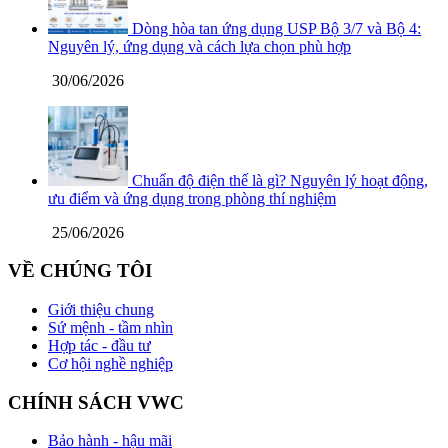
Dòng hòa tan ứng dụng USP Bộ 3/7 và Bộ 4:
Nguyên lý, ứng dụng và cách lựa chọn phù hợp
30/06/2026
Chuẩn độ điện thế là gì? Nguyên lý hoạt động,
ưu điểm và ứng dụng trong phòng thí nghiệm
25/06/2026
VỀ CHÚNG TÔI
Giới thiệu chung
Sứ mệnh - tầm nhìn
Hợp tác - đầu tư
Cơ hội nghề nghiệp
CHÍNH SÁCH VWC
Bảo hành - hậu mãi