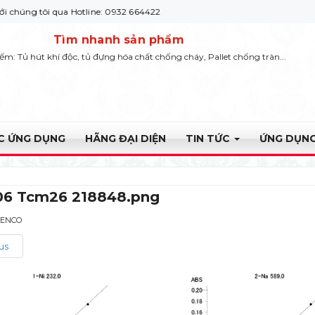
ôi qua Hotline: 0932 664422
Tìm nhanh sản phẩm
iếm: Tủ hút khí độc, tủ đựng hóa chất chống cháy, Pallet chống tràn...
ỰC ỨNG DỤNG
HÃNG ĐẠI DIỆN
TIN TỨC
ỨNG DỤNG
6 Tcm26 218848.png
YENCO
us