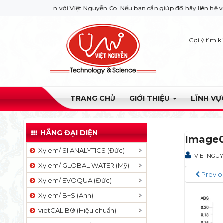
bạn đến với Việt Nguyễn Co. Nếu bạn cần giúp đỡ hãy liên hệ với chúng t
Gợi ý tìm k
TRANG CHỦ
GIỚI THIỆU
LĨNH V
HÃNG ĐẠI DIỆN
Image0
Xylem/ SI ANALYTICS (Đức)
VIETNGU
Xylem/ GLOBAL WATER (Mỹ)
Previo
Xylem/ EVOQUA (Đức)
Xylem/ B+S (Anh)
vietCALIB® (Hiệu chuẩn)