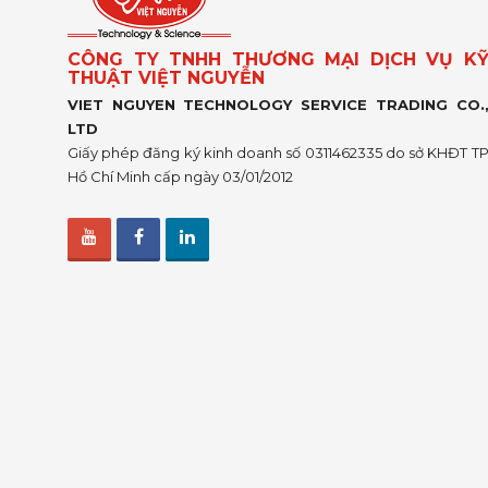
CÔNG TY TNHH THƯƠNG MẠI DỊCH VỤ K
THUẬT VIỆT NGUYỄN
VIET NGUYEN TECHNOLOGY SERVICE TRADING CO.
LTD
Giấy phép đăng ký kinh doanh số 0311462335 do sở KHĐT T
Hồ Chí Minh cấp ngày 03/01/2012