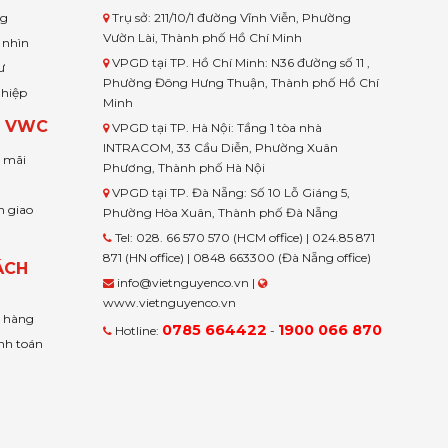
ng
Trụ sở: 211/10/1 đường Vĩnh Viễn, Phường
Vườn Lài, Thành phố Hồ Chí Minh
 nhìn
VPGD tại TP. Hồ Chí Minh: N36 đường số 11 ,
ư
Phường Đông Hưng Thuận, Thành phố Hồ Chí
ghiệp
Minh
H VWC
VPGD tại TP. Hà Nội: Tầng 1 tòa nhà
INTRACOM, 33 Cầu Diễn, Phường Xuân
u mãi
Phương, Thành phố Hà Nội
VPGD tại TP. Đà Nẵng: Số 10 Lỗ Giáng 5,
n giao
Phường Hòa Xuân, Thành phố Đà Nẵng
Tel: 028. 66 570 570 (HCM office) | 024.85 871
871 (HN office) | 0848 663300 (Đà Nẵng office)
ÁCH
info@vietnguyenco.vn |
www.vietnguyenco.vn
n hàng
0785 664422
1900 066 870
Hotline:
-
nh toán
t