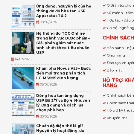
Giới thiệu chu
Ứng dụng, nguyên lý của hệ
thống đo độ hòa tan USP
Sứ mệnh - tầm
Apparatus 1 & 2
Ỹ
Hợp tác - đầu t
30/07/2026
Cơ hội nghề n
,
Hệ thống đo TOC Online
CHÍNH SÁC
trong lĩnh vực Dược phẩm –
P
Giải pháp giám sát nước
tinh khiết theo tiêu chuẩn
Bảo hành - hậ
USP
Giao hàng
14/07/2026
Đào tạo, chuyể
Khám phá Novus V55 – Bước
Bảo mật
tiến mới trong phân tích
LC-MS/MS định lượng
HỖ TRỢ KH
06/07/2026
HÀNG
Chính sách bá
Dòng hòa tan ứng dụng
USP Bộ 3/7 và Bộ 4: Nguyên
Chính sách tha
lý, ứng dụng và cách lựa
chọn phù hợp
Hỗ trợ kỹ thuậ
30/06/2026
Khuyến mãi
Chuẩn độ điện thế là gì?
Nguyên lý hoạt động, ưu