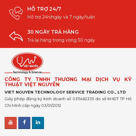
HỖ TRỢ 24/7
Hỗ trợ 24h/ngày và 7 ngày/tuần
30 NGÀY TRẢ HÀNG
Trả lại hàng trong vòng 30 ngày
CÔNG TY TNHH THƯƠNG MẠI DỊCH VỤ KỸ
THUẬT VIỆT NGUYỄN
VIET NGUYEN TECHNOLOGY SERVICE TRADING CO., LTD
Giấy phép đăng ký kinh doanh số 0311462335 do sở KHĐT TP Hồ
Chí Minh cấp ngày 03/01/2012