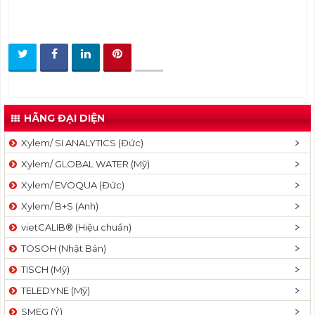
HÃNG ĐẠI DIỆN
Xylem/ SI ANALYTICS (Đức)
Xylem/ GLOBAL WATER (Mỹ)
Xylem/ EVOQUA (Đức)
Xylem/ B+S (Anh)
vietCALIB® (Hiệu chuẩn)
TOSOH (Nhật Bản)
TISCH (Mỹ)
TELEDYNE (Mỹ)
SMEG (Ý)