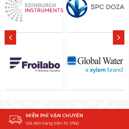
MIỄN PHÍ VẬN CHUYỂN
Với đơn hàng trên 1tr VNĐ