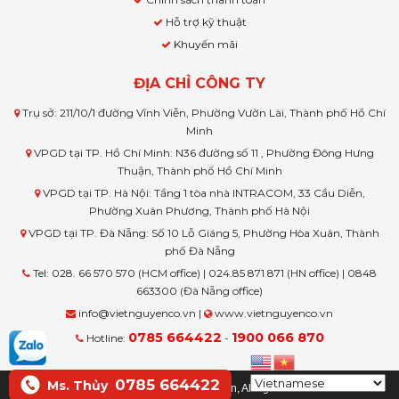
Hỗ trợ kỹ thuật
Khuyến mãi
ĐỊA CHỈ CÔNG TY
Trụ sở: 211/10/1 đường Vĩnh Viễn, Phường Vườn Lài, Thành phố Hồ Chí
Minh
VPGD tại TP. Hồ Chí Minh: N36 đường số 11 , Phường Đông Hưng
Thuận, Thành phố Hồ Chí Minh
VPGD tại TP. Hà Nội: Tầng 1 tòa nhà INTRACOM, 33 Cầu Diễn,
Phường Xuân Phương, Thành phố Hà Nội
VPGD tại TP. Đà Nẵng: Số 10 Lỗ Giáng 5, Phường Hòa Xuân, Thành
phố Đà Nẵng
Tel: 028. 66 570 570 (HCM office) | 024.85 871 871 (HN office) | 0848
663300 (Đà Nẵng office)
info@vietnguyenco.vn |
www.vietnguyenco.vn
0785 664422
1900 066 870
Hotline:
-
0785 664422
Ms. Thủy
© Copyright www.vietnguyenco.vn, All rights reserved