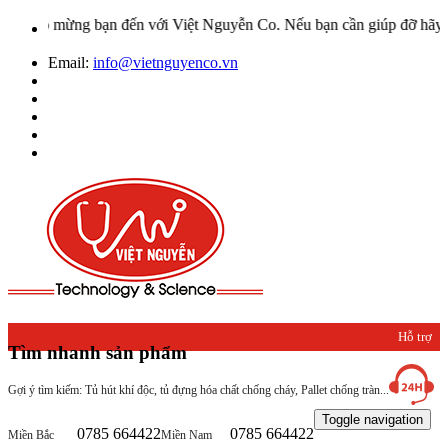
ào mừng bạn đến với Việt Nguyễn Co. Nếu bạn cần giúp đỡ hãy liên h
Email:
info@vietnguyenco.vn
Hỗ trợ
Tìm nhanh sản phẩm
khách
Gợi ý tìm kiếm: Tủ hút khí độc, tủ đựng hóa chất chống cháy, Pallet chống tràn...
hàng
Toggle navigation
0785 664422
0785 664422
Miền Bắc
Miền Nam