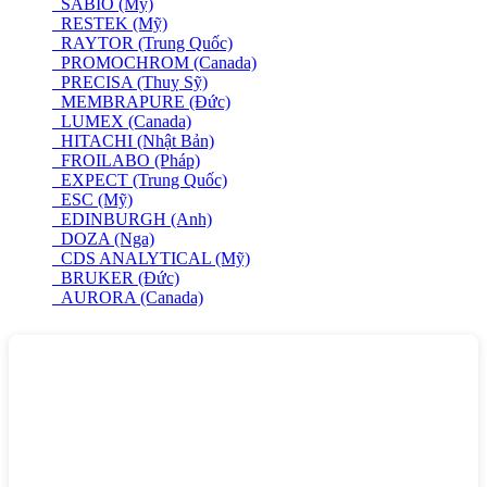
SABIO (Mỹ)
RESTEK (Mỹ)
RAYTOR (Trung Quốc)
PROMOCHROM (Canada)
PRECISA (Thuỵ Sỹ)
MEMBRAPURE (Đức)
LUMEX (Canada)
HITACHI (Nhật Bản)
FROILABO (Pháp)
EXPECT (Trung Quốc)
ESC (Mỹ)
EDINBURGH (Anh)
DOZA (Nga)
CDS ANALYTICAL (Mỹ)
BRUKER (Đức)
AURORA (Canada)