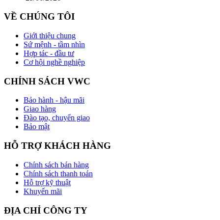
VỀ CHÚNG TÔI
Giới thiệu chung
Sứ mệnh - tầm nhìn
Hợp tác - đầu tư
Cơ hội nghề nghiệp
CHÍNH SÁCH VWC
Bảo hành - hậu mãi
Giao hàng
Đào tạo, chuyển giao
Bảo mật
HỖ TRỢ KHÁCH HÀNG
Chính sách bán hàng
Chính sách thanh toán
Hỗ trợ kỹ thuật
Khuyến mãi
ĐỊA CHỈ CÔNG TY