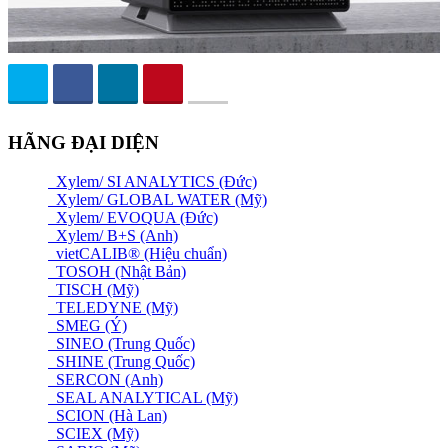
HÃNG ĐẠI DIỆN
Xylem/ SI ANALYTICS (Đức)
Xylem/ GLOBAL WATER (Mỹ)
Xylem/ EVOQUA (Đức)
Xylem/ B+S (Anh)
vietCALIB® (Hiệu chuẩn)
TOSOH (Nhật Bản)
TISCH (Mỹ)
TELEDYNE (Mỹ)
SMEG (Ý)
SINEO (Trung Quốc)
SHINE (Trung Quốc)
SERCON (Anh)
SEAL ANALYTICAL (Mỹ)
SCION (Hà Lan)
SCIEX (Mỹ)