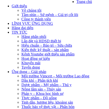
Trang chủ
Giới thiệu
Về chúng tôi
Tầm nhìn – Sứ mệnh – Giá trị cốt lõi
Công ty thành viên
LĨNH VỰC ỨNG DỤNG
Hãng đại diện
TIN TỨC
Hãng phân phối
Lắp đặt và HDSD thiết bị
Hiệu chuẩn – Bảo trì – Sửa chữa
Kiến thức kỹ thuật – sản phẩm
Kênh Youtube giới thiệu sản phẩm
Hoạt động sự kiện
Khuyến mãi
Tuyển dụng
Ứng dụng – Giải pháp
Môi trường Vimcert – Môi trường Lao động
Dầu khí – Phân tích khí
Dược phẩm – Mỹ phẩm – Thú y
Nông lâm sản – Thủy sản
Pháp y – Khoa học hình sự
Thực phẩm – Đồ uống
Tinh dầu, hương liệu, khoáng sản
Thuốc bảo vệ thực vật – Phân bón