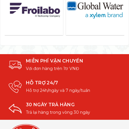
MIỄN PHÍ VẬN CHUYỂN
Với đơn hàng trên 1tr VNĐ
HỖ TRỢ 24/7
Hỗ trợ 24h/ngày và 7 ngày/tuần
30 NGÀY TRẢ HÀNG
Trả lại hàng trong vòng 30 ngày