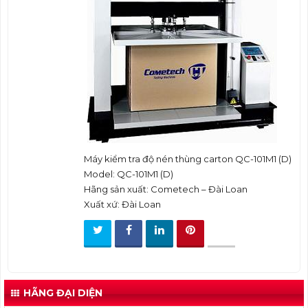
t
i
o
n
Máy kiểm tra độ nén thùng carton QC-101M1 (D)
Model: QC-101M1 (D)
Hãng sản xuất: Cometech – Đài Loan
Xuất xứ: Đài Loan
HÃNG ĐẠI DIỆN