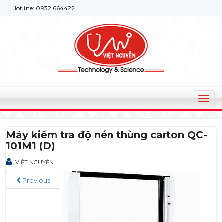
 Hotline: 0932 664422
T
o
g
Máy kiểm tra độ nén thùng carton QC-
g
101M1 (D)
l
e
VIỆT NGUYỄN
n
a
Previous
v
i
g
a