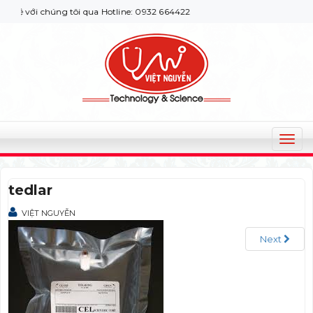
 với chúng tôi qua Hotline: 0932 664422
T
o
g
tedlar
g
l
VIỆT NGUYỄN
e
n
Next
a
v
i
g
a