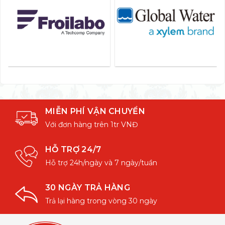
MIỄN PHÍ VẬN CHUYỂN
Với đơn hàng trên 1tr VNĐ
HỖ TRỢ 24/7
Hỗ trợ 24h/ngày và 7 ngày/tuần
30 NGÀY TRẢ HÀNG
Trả lại hàng trong vòng 30 ngày