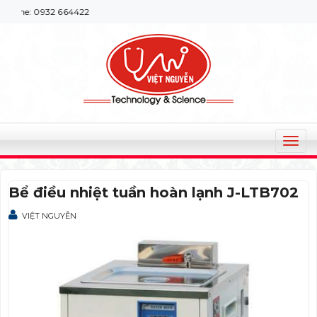
ine: 0932 664422
T
o
g
Bể điều nhiệt tuần hoàn lạnh J-LTB702
g
l
VIỆT NGUYỄN
e
n
a
v
i
g
a