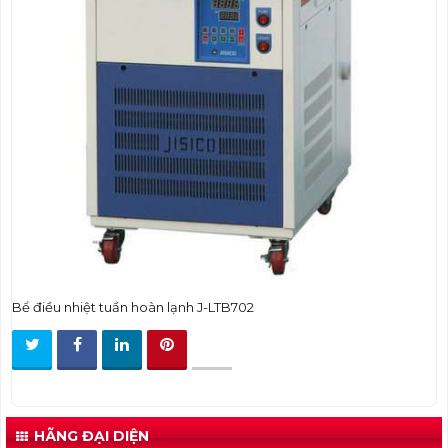
t
i
o
n
Bể điều nhiệt tuần hoàn lạnh J-LTB702
HÃNG ĐẠI DIỆN