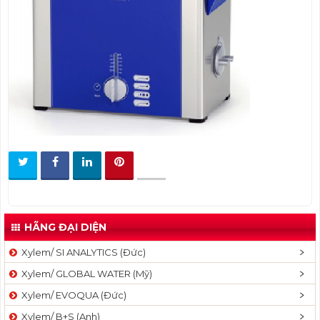
t
i
o
n
HÃNG ĐẠI DIỆN
Xylem/ SI ANALYTICS (Đức)
Xylem/ GLOBAL WATER (Mỹ)
Xylem/ EVOQUA (Đức)
Xylem/ B+S (Anh)