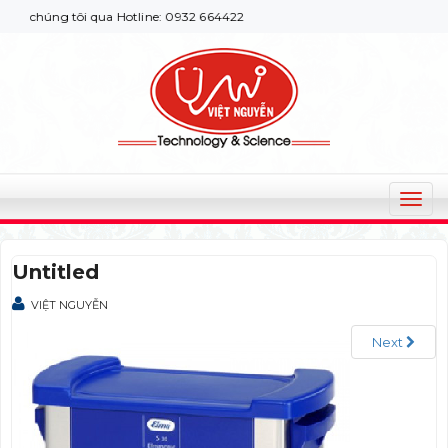
 chúng tôi qua Hotline: 0932 664422
T
o
g
Untitled
g
l
VIỆT NGUYỄN
e
n
Next
a
v
i
g
a