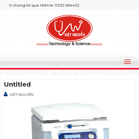
ới chúng tôi qua Hotline: 0932 664422
T
o
g
Untitled
g
l
VIỆT NGUYỄN
e
n
a
v
i
g
a