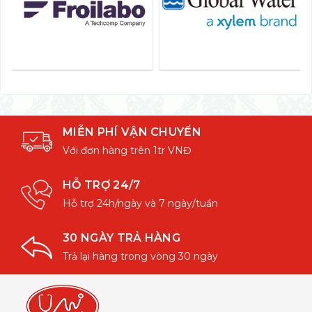
MIỄN PHÍ VẬN CHUYỂN
Với đơn hàng trên 1tr VNĐ
HỖ TRỢ 24/7
Hỗ trợ 24h/ngày và 7 ngày/tuần
30 NGÀY TRẢ HÀNG
Trả lại hàng trong vòng 30 ngày