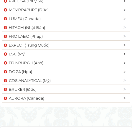
PRECISA (Thuỵ Sỹ)
MEMBRAPURE (Đức)
LUMEX (Canada)
HITACHI (Nhật Bản)
FROILABO (Pháp)
EXPECT (Trung Quốc)
ESC (Mỹ)
EDINBURGH (Anh)
DOZA (Nga)
CDS ANALYTICAL (Mỹ)
BRUKER (Đức)
AURORA (Canada)