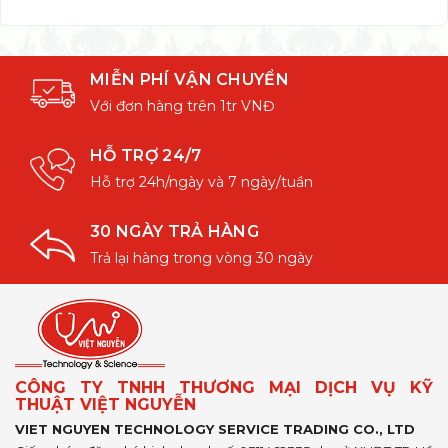
MIỄN PHÍ VẬN CHUYỂN
Với đơn hàng trên 1tr VNĐ
HỖ TRỢ 24/7
Hỗ trợ 24h/ngày và 7 ngày/tuần
30 NGÀY TRẢ HÀNG
Trả lại hàng trong vòng 30 ngày
CÔNG TY TNHH THƯƠNG MẠI DỊCH VỤ KỸ
THUẬT VIỆT NGUYỄN
VIET NGUYEN TECHNOLOGY SERVICE TRADING CO., LTD