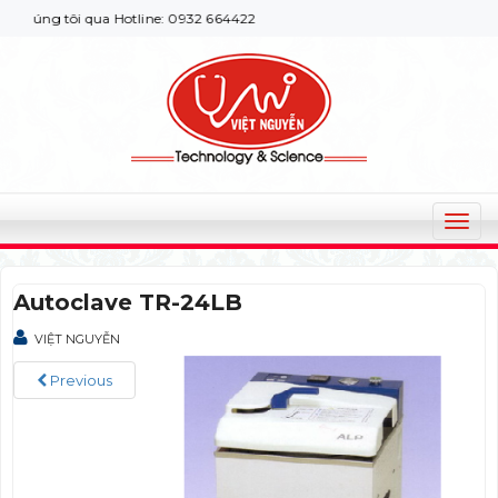
úng tôi qua Hotline: 0932 664422
T
o
g
Autoclave TR-24LB
g
l
VIỆT NGUYỄN
e
n
Previous
a
v
i
g
a