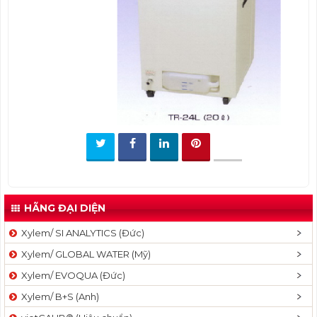
t
i
o
n
HÃNG ĐẠI DIỆN
Xylem/ SI ANALYTICS (Đức)
Xylem/ GLOBAL WATER (Mỹ)
Xylem/ EVOQUA (Đức)
Xylem/ B+S (Anh)