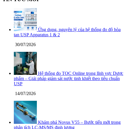
Ứng dụng, nguyên lý của hệ thống đo độ hòa
tan USP Apparatus 1 & 2
30/07/2026
Hệ thống đo TOC Online trong lĩnh vực Dược
phẩm – Giải pháp giám sát nước tinh khiết theo tiêu chuẩn
USP
14/07/2026
Khám phá Novus V55 – Bước tiến mới trong
phân tích LC-MS/MS định lượng