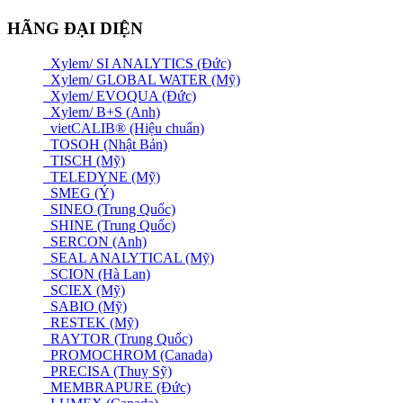
HÃNG ĐẠI DIỆN
Xylem/ SI ANALYTICS (Đức)
Xylem/ GLOBAL WATER (Mỹ)
Xylem/ EVOQUA (Đức)
Xylem/ B+S (Anh)
vietCALIB® (Hiệu chuẩn)
TOSOH (Nhật Bản)
TISCH (Mỹ)
TELEDYNE (Mỹ)
SMEG (Ý)
SINEO (Trung Quốc)
SHINE (Trung Quốc)
SERCON (Anh)
SEAL ANALYTICAL (Mỹ)
SCION (Hà Lan)
SCIEX (Mỹ)
SABIO (Mỹ)
RESTEK (Mỹ)
RAYTOR (Trung Quốc)
PROMOCHROM (Canada)
PRECISA (Thuỵ Sỹ)
MEMBRAPURE (Đức)