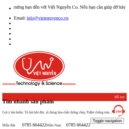
o mừng bạn đến với Việt Nguyễn Co. Nếu bạn cần giúp đỡ hãy liên hệ
Email:
info@vietnguyenco.vn
Hỗ trợ
Tìm nhanh sản phẩm
khách
Gợi ý tìm kiếm: Tủ hút khí độc, tủ đựng hóa chất chống cháy, Pallet chống tràn...
hàng
Toggle navigation
0785 664422
0785 664422
Miền Bắc
Miền Nam