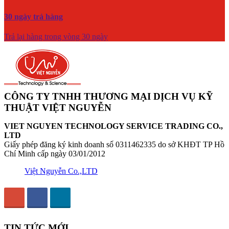
30 ngày trả hàng
Trả lại hàng trong vòng 30 ngày
CÔNG TY TNHH THƯƠNG MẠI DỊCH VỤ KỸ
THUẬT VIỆT NGUYỄN
VIET NGUYEN TECHNOLOGY SERVICE TRADING CO.,
LTD
Giấy phép đăng ký kinh doanh số 0311462335 do sở KHĐT TP Hồ
Chí Minh cấp ngày 03/01/2012
Việt Nguyễn Co.,LTD
TIN TỨC MỚI