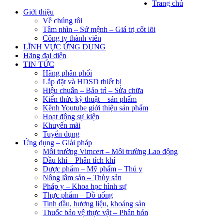
Trang chủ
Giới thiệu
Về chúng tôi
Tầm nhìn – Sứ mệnh – Giá trị cốt lõi
Công ty thành viên
LĨNH VỰC ỨNG DỤNG
Hãng đại diện
TIN TỨC
Hãng phân phối
Lắp đặt và HDSD thiết bị
Hiệu chuẩn – Bảo trì – Sửa chữa
Kiến thức kỹ thuật – sản phẩm
Kênh Youtube giới thiệu sản phẩm
Hoạt động sự kiện
Khuyến mãi
Tuyển dụng
Ứng dụng – Giải pháp
Môi trường Vimcert – Môi trường Lao động
Dầu khí – Phân tích khí
Dược phẩm – Mỹ phẩm – Thú y
Nông lâm sản – Thủy sản
Pháp y – Khoa học hình sự
Thực phẩm – Đồ uống
Tinh dầu, hương liệu, khoáng sản
Thuốc bảo vệ thực vật – Phân bón