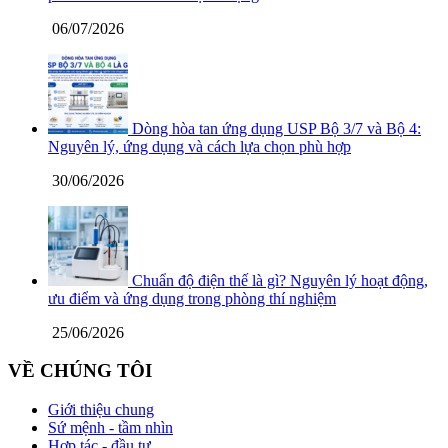
06/07/2026
Dòng hòa tan ứng dụng USP Bộ 3/7 và Bộ 4:
Nguyên lý, ứng dụng và cách lựa chọn phù hợp
30/06/2026
Chuẩn độ điện thế là gì? Nguyên lý hoạt động,
ưu điểm và ứng dụng trong phòng thí nghiệm
25/06/2026
VỀ CHÚNG TÔI
Giới thiệu chung
Sứ mệnh - tầm nhìn
Hợp tác - đầu tư