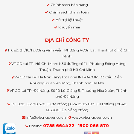
Chính sách bán hàng
Chính sách thanh toán
Hỗ trợ kỹ thuật
Khuyến mãi
ĐỊA CHỈ CÔNG TY
Trụ sở: 211/10/1 đường Vĩnh Viễn, Phường Vườn Lài, Thành phố Hồ Chí
Minh
VPGD tại TP. Hồ Chí Minh: N36 đường số 11 , Phường Đông Hưng
Thuận, Thành phố Hồ Chí Minh
VPGD tại TP. Hà Nội: Tầng 1 tòa nhà INTRACOM, 33 Cầu Diễn,
Phường Xuân Phương, Thành phố Hà Nội
VPGD tại TP. Đà Nẵng: Số 10 Lỗ Giáng 5, Phường Hòa Xuân, Thành
phố Đà Nẵng
Tel: 028. 66 570 570 (HCM office) | 024.85 871 871 (HN office) | 0848
663300 (Đà Nẵng office)
info@vietnguyenco.vn |
www.vietnguyenco.vn
0785 664422
1900 066 870
Hotline:
-