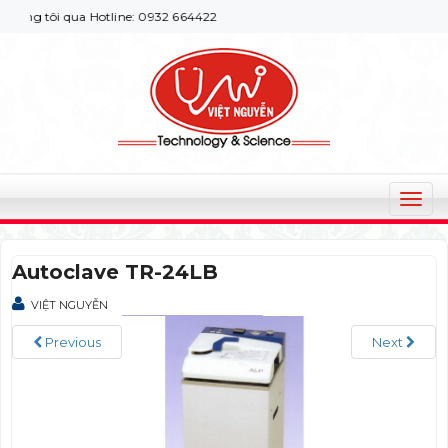
ng tôi qua Hotline: 0932 664422
T
o
g
Autoclave TR-24LB
g
l
VIỆT NGUYỄN
e
n
Previous
Next
a
v
i
g
a