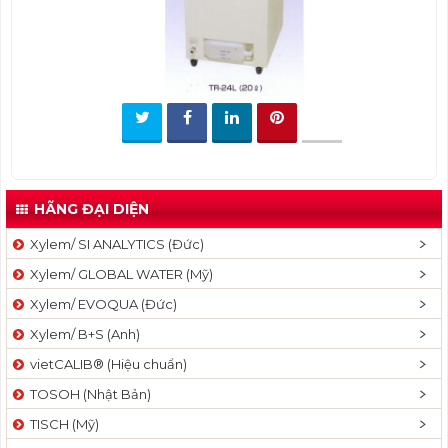
t
i
o
n
HÃNG ĐẠI DIỆN
Xylem/ SI ANALYTICS (Đức)
Xylem/ GLOBAL WATER (Mỹ)
Xylem/ EVOQUA (Đức)
Xylem/ B+S (Anh)
vietCALIB® (Hiệu chuẩn)
TOSOH (Nhật Bản)
TISCH (Mỹ)