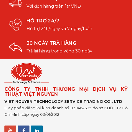
Với đơn hàng trên 1tr VNĐ
HỖ TRỢ 24/7
Hỗ trợ 24h/ngày và 7 ngày/tuần
30 NGÀY TRẢ HÀNG
Trả lại hàng trong vòng 30 ngày
CÔNG TY TNHH THƯƠNG MẠI DỊCH VỤ KỸ
THUẬT VIỆT NGUYỄN
VIET NGUYEN TECHNOLOGY SERVICE TRADING CO., LTD
Giấy phép đăng ký kinh doanh số 0311462335 do sở KHĐT TP Hồ
Chí Minh cấp ngày 03/01/2012