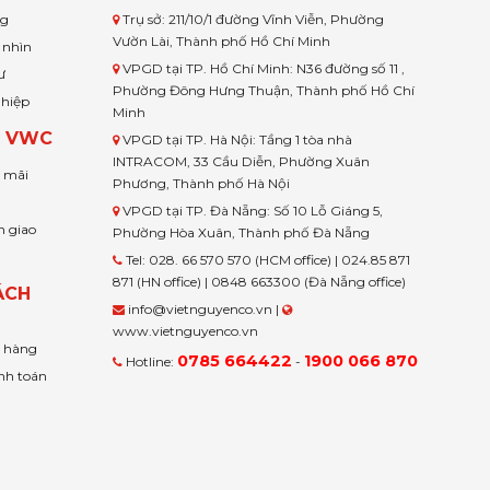
ng
Trụ sở: 211/10/1 đường Vĩnh Viễn, Phường
Vườn Lài, Thành phố Hồ Chí Minh
 nhìn
VPGD tại TP. Hồ Chí Minh: N36 đường số 11 ,
ư
Phường Đông Hưng Thuận, Thành phố Hồ Chí
ghiệp
Minh
H VWC
VPGD tại TP. Hà Nội: Tầng 1 tòa nhà
INTRACOM, 33 Cầu Diễn, Phường Xuân
u mãi
Phương, Thành phố Hà Nội
VPGD tại TP. Đà Nẵng: Số 10 Lỗ Giáng 5,
n giao
Phường Hòa Xuân, Thành phố Đà Nẵng
Tel: 028. 66 570 570 (HCM office) | 024.85 871
871 (HN office) | 0848 663300 (Đà Nẵng office)
ÁCH
info@vietnguyenco.vn |
www.vietnguyenco.vn
n hàng
0785 664422
1900 066 870
Hotline:
-
nh toán
t