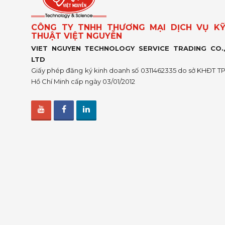
CÔNG TY TNHH THƯƠNG MẠI DỊCH VỤ K
THUẬT VIỆT NGUYỄN
VIET NGUYEN TECHNOLOGY SERVICE TRADING CO.
LTD
Giấy phép đăng ký kinh doanh số 0311462335 do sở KHĐT T
Hồ Chí Minh cấp ngày 03/01/2012