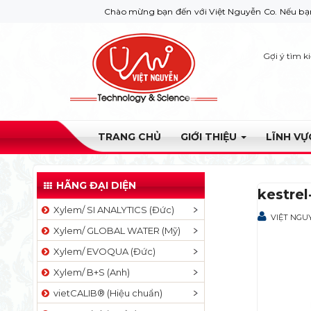
Chào mừng bạn đến với Việt Nguyễn Co. Nếu bạn cần giúp 
Gợi ý tìm k
TRANG CHỦ
GIỚI THIỆU
LĨNH V
HÃNG ĐẠI DIỆN
kestrel
Xylem/ SI ANALYTICS (Đức)
VIỆT NGU
Xylem/ GLOBAL WATER (Mỹ)
Xylem/ EVOQUA (Đức)
Xylem/ B+S (Anh)
vietCALIB® (Hiệu chuẩn)