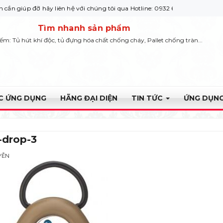
đỡ hãy liên hệ với chúng tôi qua Hotline: 0932 664422
Tìm nhanh sản phẩm
iếm: Tủ hút khí độc, tủ đựng hóa chất chống cháy, Pallet chống tràn...
ỰC ỨNG DỤNG
HÃNG ĐẠI DIỆN
TIN TỨC
ỨNG DỤNG
-drop-3
YỄN