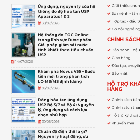
Giới thiệu chu
Ứng dụng, nguyên lý của hệ
thống đo độ hòa tan USP
Sứ mệnh - tầm
Apparatus 1 & 2
Ỹ
Hợp tác - đầu t
30/07/2026
Cơ hội nghề n
,
Hệ thống đo TOC Online
CHÍNH SÁC
trong lĩnh vực Dược phẩm –
P
Giải pháp giám sát nước
tinh khiết theo tiêu chuẩn
Bảo hành - hậ
USP
Giao hàng
14/07/2026
Đào tạo, chuyể
Khám phá Novus V55 – Bước
Bảo mật
tiến mới trong phân tích
LC-MS/MS định lượng
HỖ TRỢ KH
06/07/2026
HÀNG
Chính sách bá
Dòng hòa tan ứng dụng
USP Bộ 3/7 và Bộ 4: Nguyên
Chính sách tha
lý, ứng dụng và cách lựa
chọn phù hợp
Hỗ trợ kỹ thuậ
30/06/2026
Khuyến mãi
Chuẩn độ điện thế là gì?
Nguyên lý hoạt động, ưu