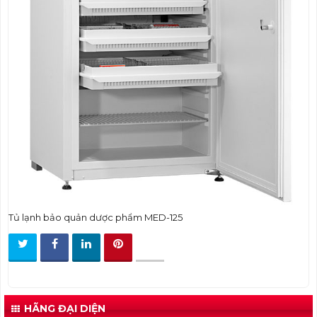
t
i
o
n
Tủ lạnh bảo quản dược phẩm MED-125
HÃNG ĐẠI DIỆN