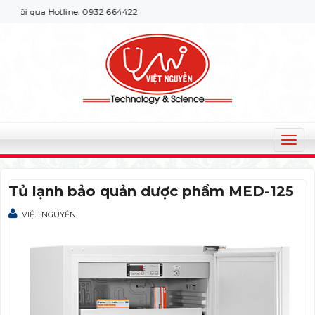
ôi qua Hotline: 0932 664422
T
o
g
Tủ lạnh bảo quản dược phẩm MED-125
g
l
VIỆT NGUYỄN
e
n
a
v
i
g
a