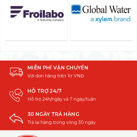
MIỄN PHÍ VẬN CHUYỂN
Với đơn hàng trên 1tr VNĐ
HỖ TRỢ 24/7
Hỗ trợ 24h/ngày và 7 ngày/tuần
30 NGÀY TRẢ HÀNG
Trả lại hàng trong vòng 30 ngày