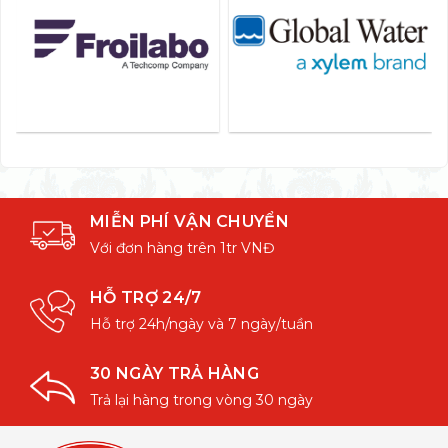
MIỄN PHÍ VẬN CHUYỂN
Với đơn hàng trên 1tr VNĐ
HỖ TRỢ 24/7
Hỗ trợ 24h/ngày và 7 ngày/tuần
30 NGÀY TRẢ HÀNG
Trả lại hàng trong vòng 30 ngày