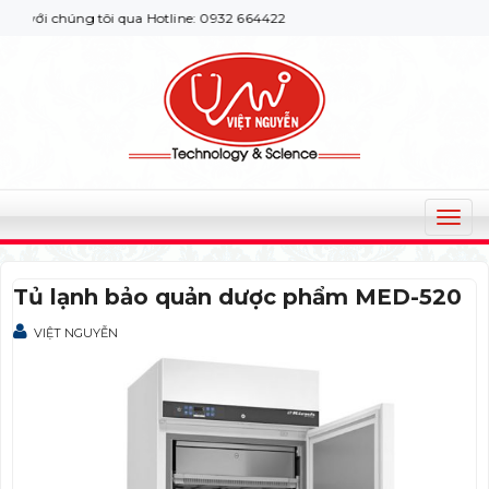
với chúng tôi qua Hotline: 0932 664422
T
o
g
Tủ lạnh bảo quản dược phẩm MED-520
g
l
VIỆT NGUYỄN
e
n
a
v
i
g
a