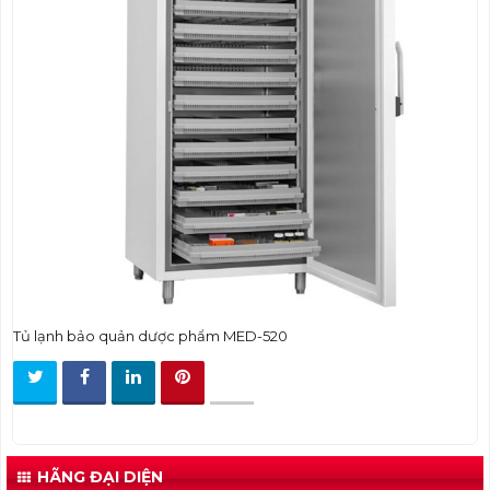
t
i
o
n
Tủ lạnh bảo quản dược phẩm MED-520
HÃNG ĐẠI DIỆN