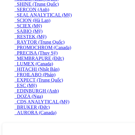
SHINE (Trung Quốc)
SERCON (Anh)
SEAL ANALYTICAL (Mỹ)
SCION (Hà Lan)
SCIEX (Mỹ)
SABIO (Mỹ)
RESTEK (Mỹ)
RAYTOR (Trung Quốc)
PROMOCHROM (Canada)
PRECISA (Thuỵ Sỹ)
MEMBRAPURE (Đức)
LUMEX (Canada)
HITACHI (Nhật Bản)
FROILABO (Pháp)
EXPECT (Trung Quốc)
ESC (Mỹ)
EDINBURGH (Anh)
DOZA (Nga)
CDS ANALYTICAL (Mỹ)
BRUKER (Đức)
AURORA (Canada)