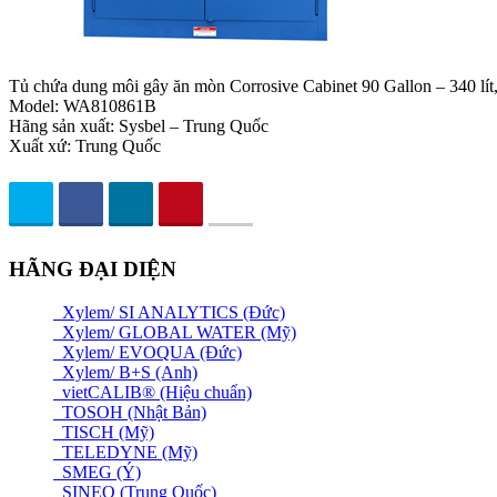
Tủ chứa dung môi gây ăn mòn Corrosive Cabinet 90 Gallon – 340 lít
Model: WA810861B
Hãng sản xuất: Sysbel – Trung Quốc
Xuất xứ: Trung Quốc
HÃNG ĐẠI DIỆN
Xylem/ SI ANALYTICS (Đức)
Xylem/ GLOBAL WATER (Mỹ)
Xylem/ EVOQUA (Đức)
Xylem/ B+S (Anh)
vietCALIB® (Hiệu chuẩn)
TOSOH (Nhật Bản)
TISCH (Mỹ)
TELEDYNE (Mỹ)
SMEG (Ý)
SINEO (Trung Quốc)