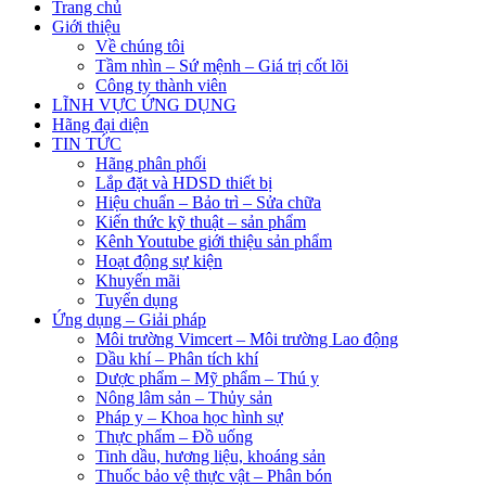
Trang chủ
Giới thiệu
Về chúng tôi
Tầm nhìn – Sứ mệnh – Giá trị cốt lõi
Công ty thành viên
LĨNH VỰC ỨNG DỤNG
Hãng đại diện
TIN TỨC
Hãng phân phối
Lắp đặt và HDSD thiết bị
Hiệu chuẩn – Bảo trì – Sửa chữa
Kiến thức kỹ thuật – sản phẩm
Kênh Youtube giới thiệu sản phẩm
Hoạt động sự kiện
Khuyến mãi
Tuyển dụng
Ứng dụng – Giải pháp
Môi trường Vimcert – Môi trường Lao động
Dầu khí – Phân tích khí
Dược phẩm – Mỹ phẩm – Thú y
Nông lâm sản – Thủy sản
Pháp y – Khoa học hình sự
Thực phẩm – Đồ uống
Tinh dầu, hương liệu, khoáng sản
Thuốc bảo vệ thực vật – Phân bón