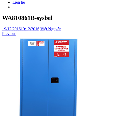
Liên hệ
WA810861B-sysbel
19/12/2016
19/12/2016
Việt Nguyễn
Previous