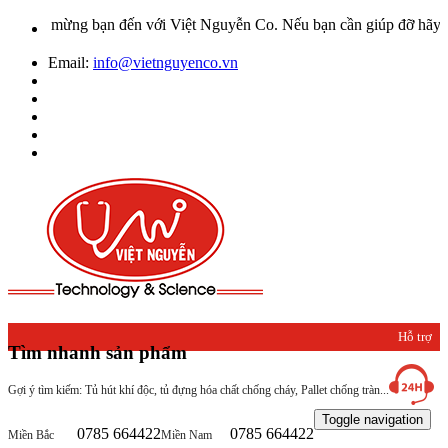
ào mừng bạn đến với Việt Nguyễn Co. Nếu bạn cần giúp đỡ hãy liên h
Email:
info@vietnguyenco.vn
Hỗ trợ
Tìm nhanh sản phẩm
khách
Gợi ý tìm kiếm: Tủ hút khí độc, tủ đựng hóa chất chống cháy, Pallet chống tràn...
hàng
Toggle navigation
0785 664422
0785 664422
Miền Bắc
Miền Nam