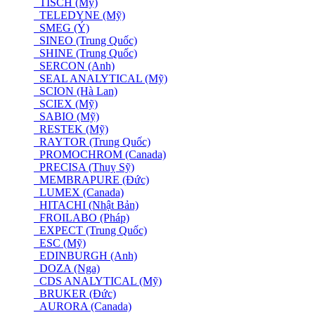
TISCH (Mỹ)
TELEDYNE (Mỹ)
SMEG (Ý)
SINEO (Trung Quốc)
SHINE (Trung Quốc)
SERCON (Anh)
SEAL ANALYTICAL (Mỹ)
SCION (Hà Lan)
SCIEX (Mỹ)
SABIO (Mỹ)
RESTEK (Mỹ)
RAYTOR (Trung Quốc)
PROMOCHROM (Canada)
PRECISA (Thuỵ Sỹ)
MEMBRAPURE (Đức)
LUMEX (Canada)
HITACHI (Nhật Bản)
FROILABO (Pháp)
EXPECT (Trung Quốc)
ESC (Mỹ)
EDINBURGH (Anh)
DOZA (Nga)
CDS ANALYTICAL (Mỹ)
BRUKER (Đức)
AURORA (Canada)