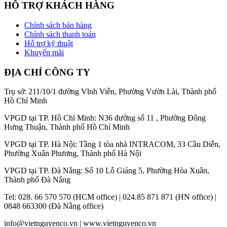
HỖ TRỢ KHÁCH HÀNG
Chính sách bán hàng
Chính sách thanh toán
Hỗ trợ kỹ thuật
Khuyến mãi
ĐỊA CHỈ CÔNG TY
Trụ sở: 211/10/1 đường Vĩnh Viễn, Phường Vườn Lài, Thành phố
Hồ Chí Minh
VPGD tại TP. Hồ Chí Minh: N36 đường số 11 , Phường Đông
Hưng Thuận, Thành phố Hồ Chí Minh
VPGD tại TP. Hà Nội: Tầng 1 tòa nhà INTRACOM, 33 Cầu Diễn,
Phường Xuân Phương, Thành phố Hà Nội
VPGD tại TP. Đà Nẵng: Số 10 Lỗ Giáng 5, Phường Hòa Xuân,
Thành phố Đà Nẵng
Tel: 028. 66 570 570 (HCM office) | 024.85 871 871 (HN office) |
0848 663300 (Đà Nẵng office)
info@vietnguyenco.vn |
www.vietnguyenco.vn