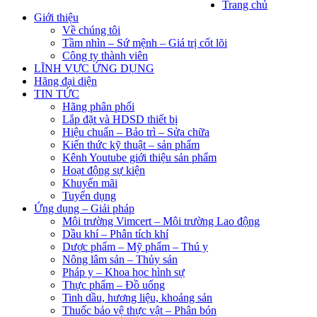
Trang chủ
Giới thiệu
Về chúng tôi
Tầm nhìn – Sứ mệnh – Giá trị cốt lõi
Công ty thành viên
LĨNH VỰC ỨNG DỤNG
Hãng đại diện
TIN TỨC
Hãng phân phối
Lắp đặt và HDSD thiết bị
Hiệu chuẩn – Bảo trì – Sửa chữa
Kiến thức kỹ thuật – sản phẩm
Kênh Youtube giới thiệu sản phẩm
Hoạt động sự kiện
Khuyến mãi
Tuyển dụng
Ứng dụng – Giải pháp
Môi trường Vimcert – Môi trường Lao động
Dầu khí – Phân tích khí
Dược phẩm – Mỹ phẩm – Thú y
Nông lâm sản – Thủy sản
Pháp y – Khoa học hình sự
Thực phẩm – Đồ uống
Tinh dầu, hương liệu, khoáng sản
Thuốc bảo vệ thực vật – Phân bón