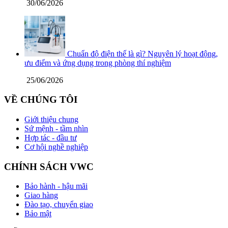
30/06/2026
Chuẩn độ điện thế là gì? Nguyên lý hoạt động,
ưu điểm và ứng dụng trong phòng thí nghiệm
25/06/2026
VỀ CHÚNG TÔI
Giới thiệu chung
Sứ mệnh - tầm nhìn
Hợp tác - đầu tư
Cơ hội nghề nghiệp
CHÍNH SÁCH VWC
Bảo hành - hậu mãi
Giao hàng
Đào tạo, chuyển giao
Bảo mật