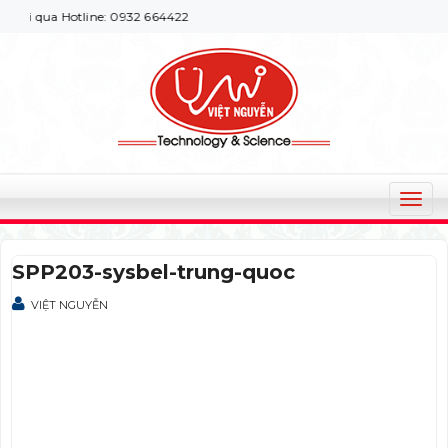
ôi qua Hotline: 0932 664422
T
o
g
SPP203-sysbel-trung-quoc
g
l
VIỆT NGUYỄN
e
n
a
v
i
g
a