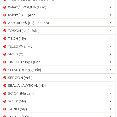
Xylem/ EVOQUA (Đức)
Xylem/ B+S (Anh)
vietCALIB® (Hiệu chuẩn)
TOSOH (Nhật Bản)
TISCH (Mỹ)
TELEDYNE (Mỹ)
SMEG (Ý)
SINEO (Trung Quốc)
SHINE (Trung Quốc)
SERCON (Anh)
SEAL ANALYTICAL (Mỹ)
SCION (Hà Lan)
SCIEX (Mỹ)
SABIO (Mỹ)
RESTEK (Mỹ)