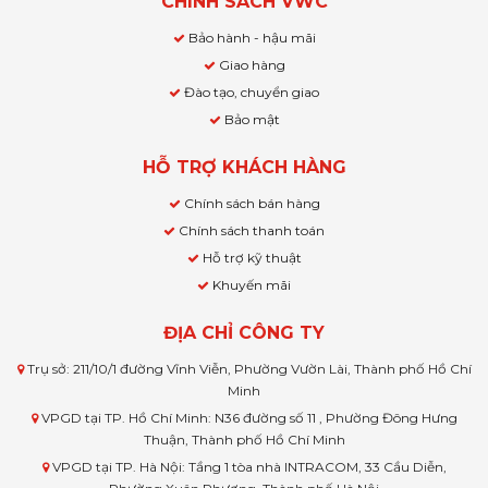
CHÍNH SÁCH VWC
Bảo hành - hậu mãi
Giao hàng
Đào tạo, chuyển giao
Bảo mật
HỖ TRỢ KHÁCH HÀNG
Chính sách bán hàng
Chính sách thanh toán
Hỗ trợ kỹ thuật
Khuyến mãi
ĐỊA CHỈ CÔNG TY
Trụ sở: 211/10/1 đường Vĩnh Viễn, Phường Vườn Lài, Thành phố Hồ Chí
Minh
VPGD tại TP. Hồ Chí Minh: N36 đường số 11 , Phường Đông Hưng
Thuận, Thành phố Hồ Chí Minh
VPGD tại TP. Hà Nội: Tầng 1 tòa nhà INTRACOM, 33 Cầu Diễn,