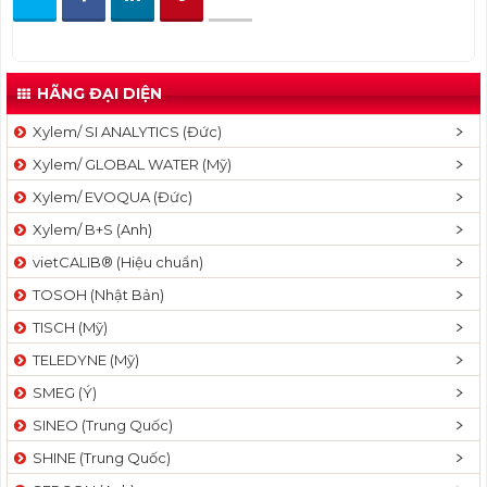
HÃNG ĐẠI DIỆN
Xylem/ SI ANALYTICS (Đức)
Xylem/ GLOBAL WATER (Mỹ)
Xylem/ EVOQUA (Đức)
Xylem/ B+S (Anh)
vietCALIB® (Hiệu chuẩn)
TOSOH (Nhật Bản)
TISCH (Mỹ)
TELEDYNE (Mỹ)
SMEG (Ý)
SINEO (Trung Quốc)
SHINE (Trung Quốc)