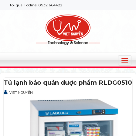
tôi qua Hotline: 0932 664422
T
o
g
Tủ lạnh bảo quản dược phẩm RLDG0510
g
l
VIỆT NGUYỄN
e
n
a
v
i
g
a