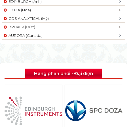
EDINBURGH (Anh)
DOZA (Nga)
CDS ANALYTICAL (Mỹ)
BRUKER (Đức)
AURORA (Canada)
Hãng phân phối - Đại diện