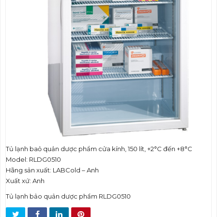
t
i
o
n
Tủ lạnh baỏ quản dược phẩm cửa kính, 150 lít, +2°C đến +8°C
Model: RLDG0510
Hãng sản xuất: LABCold – Anh
Xuất xứ: Anh
Tủ lạnh bảo quản dược phẩm RLDG0510