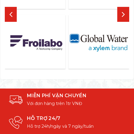
MIỄN PHÍ VẬN CHUYỂN
Với đơn hàng trên 1tr VNĐ
HỖ TRỢ 24/7
Hỗ trợ 24h/ngày và 7 ngày/tuần