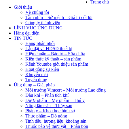
Trang chủ
Giới thiệu
Về chúng tôi
Tầm nhìn – Sứ mệnh – Giá trị cốt lõi
Công ty thành viên
LĨNH VỰC ỨNG DỤNG
Hãng đại diện
TIN TỨC
Hãng phân phối
Lắp đặt và HDSD thiết bị
Hiệu chuẩn – Bảo trì – Sửa chữa
Kiến thức kỹ thuật – sản phẩm
Kênh Youtube giới thiệu sản phẩm
Hoạt động sự kiện
Khuyến mãi
Tuyển dụng
Ứng dụng – Giải pháp
Môi trường Vimcert – Môi trường Lao động
Dầu khí – Phân tích khí
Dược phẩm – Mỹ phẩm – Thú y
Nông lâm sản – Thủy sản
Pháp y – Khoa học hình sự
Thực phẩm – Đồ uống
Tinh dầu, hương liệu, khoáng sản
Thuốc bảo vệ thực vật – Phân bón