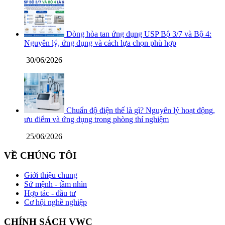
Dòng hòa tan ứng dụng USP Bộ 3/7 và Bộ 4:
Nguyên lý, ứng dụng và cách lựa chọn phù hợp
30/06/2026
Chuẩn độ điện thế là gì? Nguyên lý hoạt động,
ưu điểm và ứng dụng trong phòng thí nghiệm
25/06/2026
VỀ CHÚNG TÔI
Giới thiệu chung
Sứ mệnh - tầm nhìn
Hợp tác - đầu tư
Cơ hội nghề nghiệp
CHÍNH SÁCH VWC