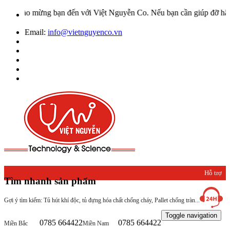
hào mừng bạn đến với Việt Nguyễn Co. Nếu bạn cần giúp đỡ hãy liên 
Email:
info@vietnguyenco.vn
Hỗ trợ
Tìm nhanh sản phẩm
khách
Gợi ý tìm kiếm: Tủ hút khí độc, tủ đựng hóa chất chống cháy, Pallet chống tràn...
hàng
Toggle navigation
0785 664422
0785 664422
Miền Bắc
Miền Nam