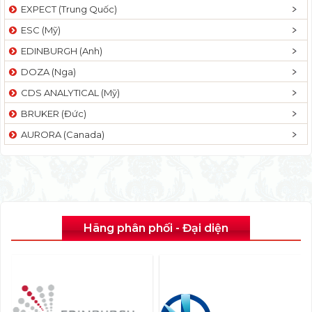
EXPECT (Trung Quốc)
ESC (Mỹ)
EDINBURGH (Anh)
DOZA (Nga)
CDS ANALYTICAL (Mỹ)
BRUKER (Đức)
AURORA (Canada)
Hãng phân phối - Đại diện