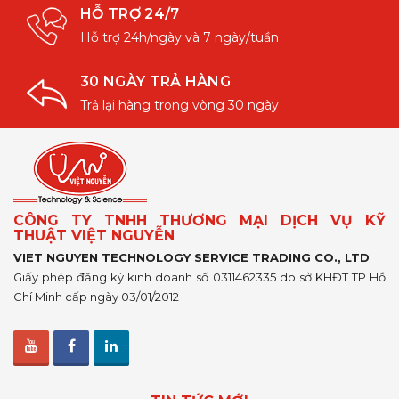
HỖ TRỢ 24/7
Hỗ trợ 24h/ngày và 7 ngày/tuần
30 NGÀY TRẢ HÀNG
Trả lại hàng trong vòng 30 ngày
CÔNG TY TNHH THƯƠNG MẠI DỊCH VỤ KỸ
THUẬT VIỆT NGUYỄN
VIET NGUYEN TECHNOLOGY SERVICE TRADING CO., LTD
Giấy phép đăng ký kinh doanh số 0311462335 do sở KHĐT TP Hồ
Chí Minh cấp ngày 03/01/2012