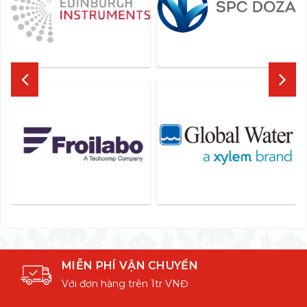
MIỄN PHÍ VẬN CHUYỂN
Với đơn hàng trên 1tr VNĐ