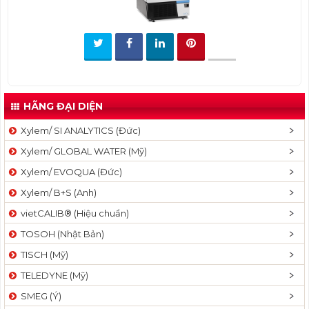
t
i
o
n
HÃNG ĐẠI DIỆN
Xylem/ SI ANALYTICS (Đức)
Xylem/ GLOBAL WATER (Mỹ)
Xylem/ EVOQUA (Đức)
Xylem/ B+S (Anh)
vietCALIB® (Hiệu chuẩn)
TOSOH (Nhật Bản)
TISCH (Mỹ)
TELEDYNE (Mỹ)
SMEG (Ý)