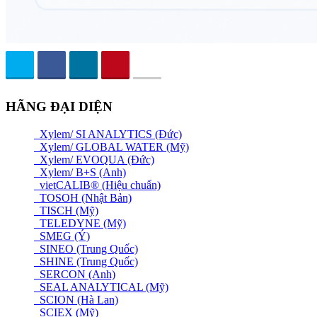
HÃNG ĐẠI DIỆN
Xylem/ SI ANALYTICS (Đức)
Xylem/ GLOBAL WATER (Mỹ)
Xylem/ EVOQUA (Đức)
Xylem/ B+S (Anh)
vietCALIB® (Hiệu chuẩn)
TOSOH (Nhật Bản)
TISCH (Mỹ)
TELEDYNE (Mỹ)
SMEG (Ý)
SINEO (Trung Quốc)
SHINE (Trung Quốc)
SERCON (Anh)
SEAL ANALYTICAL (Mỹ)
SCION (Hà Lan)
SCIEX (Mỹ)