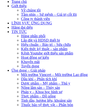
Trang chủ
Giới thiệu
Về chúng tôi
Tầm nhìn – Sứ mệnh – Giá trị cốt lõi
Công ty thành viên
LĨNH VỰC ỨNG DỤNG
Hãng đại diện
TIN TỨC
Hãng phân phối
Lắp đặt và HDSD thiết bị
Hiệu chuẩn – Bảo trì – Sửa chữa
Kiến thức kỹ thuật – sản phẩm
Kênh Youtube giới thiệu sản phẩm
Hoạt động sự kiện
Khuyến mãi
Tuyển dụng
Ứng dụng – Giải pháp
Môi trường Vimcert – Môi trường Lao động
Dầu khí – Phân tích khí
Dược phẩm – Mỹ phẩm – Thú y
Nông lâm sản – Thủy sản
Pháp y – Khoa học hình sự
Thực phẩm – Đồ uống
Tinh dầu, hương liệu, khoáng sản
Thuốc bảo vệ thực vật – Phân bón