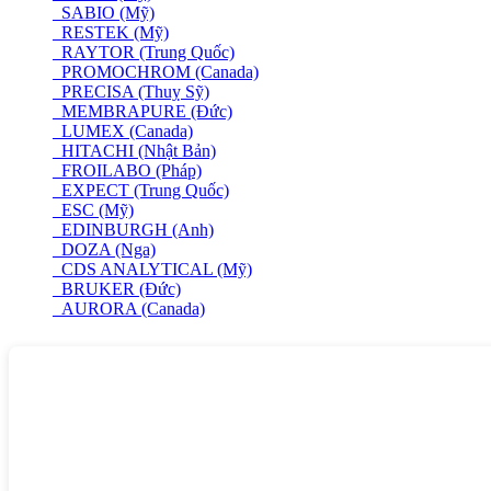
SABIO (Mỹ)
RESTEK (Mỹ)
RAYTOR (Trung Quốc)
PROMOCHROM (Canada)
PRECISA (Thuỵ Sỹ)
MEMBRAPURE (Đức)
LUMEX (Canada)
HITACHI (Nhật Bản)
FROILABO (Pháp)
EXPECT (Trung Quốc)
ESC (Mỹ)
EDINBURGH (Anh)
DOZA (Nga)
CDS ANALYTICAL (Mỹ)
BRUKER (Đức)
AURORA (Canada)