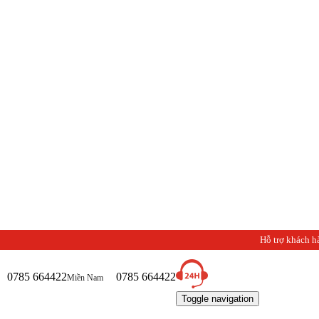
Chà
Hỗ trợ khách h
0785 664422
0785 664422
Miền Nam
Toggle navigation