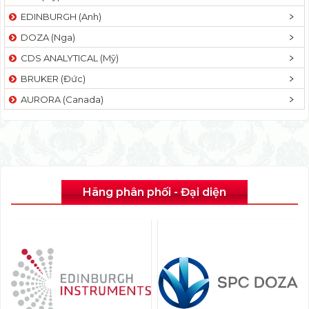
EDINBURGH (Anh)
DOZA (Nga)
CDS ANALYTICAL (Mỹ)
BRUKER (Đức)
AURORA (Canada)
Hãng phân phối - Đại diện