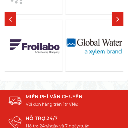
MIỄN PHÍ VẬN CHUYỂN
Với đơn hàng trên 1tr VNĐ
HỖ TRỢ 24/7
Hỗ trợ 24h/ngày và 7 ngày/tuần