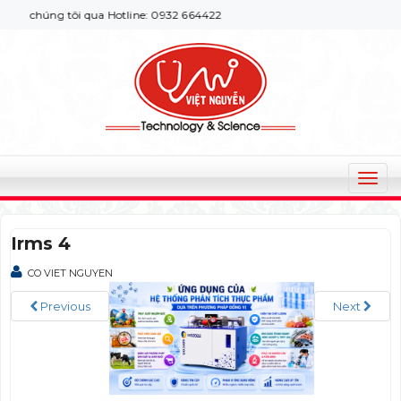
i chúng tôi qua Hotline: 0932 664422
T
o
g
Irms 4
g
l
CO VIET NGUYEN
e
n
Previous
Next
a
v
i
g
a