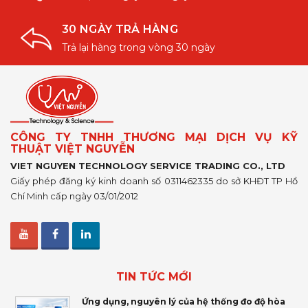
30 NGÀY TRẢ HÀNG
Trả lại hàng trong vòng 30 ngày
CÔNG TY TNHH THƯƠNG MẠI DỊCH VỤ KỸ
THUẬT VIỆT NGUYỄN
VIET NGUYEN TECHNOLOGY SERVICE TRADING CO., LTD
Giấy phép đăng ký kinh doanh số 0311462335 do sở KHĐT TP Hồ
Chí Minh cấp ngày 03/01/2012
TIN TỨC MỚI
Ứng dụng, nguyên lý của hệ thống đo độ hòa