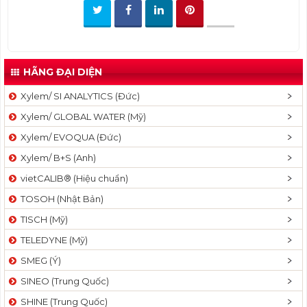
t
i
o
n
HÃNG ĐẠI DIỆN
Xylem/ SI ANALYTICS (Đức)
Xylem/ GLOBAL WATER (Mỹ)
Xylem/ EVOQUA (Đức)
Xylem/ B+S (Anh)
vietCALIB® (Hiệu chuẩn)
TOSOH (Nhật Bản)
TISCH (Mỹ)
TELEDYNE (Mỹ)
SMEG (Ý)
SINEO (Trung Quốc)
SHINE (Trung Quốc)