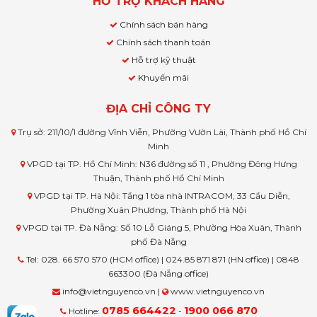
HỖ TRỢ KHÁCH HÀNG
Chính sách bán hàng
Chính sách thanh toán
Hỗ trợ kỹ thuật
Khuyến mãi
ĐỊA CHỈ CÔNG TY
Trụ sở: 211/10/1 đường Vĩnh Viễn, Phường Vườn Lài, Thành phố Hồ Chí
Minh
VPGD tại TP. Hồ Chí Minh: N36 đường số 11 , Phường Đông Hưng
Thuận, Thành phố Hồ Chí Minh
VPGD tại TP. Hà Nội: Tầng 1 tòa nhà INTRACOM, 33 Cầu Diễn,
Phường Xuân Phương, Thành phố Hà Nội
VPGD tại TP. Đà Nẵng: Số 10 Lỗ Giáng 5, Phường Hòa Xuân, Thành
phố Đà Nẵng
Tel: 028. 66 570 570 (HCM office) | 024.85 871 871 (HN office) | 0848
663300 (Đà Nẵng office)
info@vietnguyenco.vn |
www.vietnguyenco.vn
0785 664422
1900 066 870
Hotline:
-