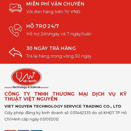
MIỄN PHÍ VẬN CHUYỂN
Với đơn hàng trên 1tr VNĐ
HỖ TRỢ 24/7
Hỗ trợ 24h/ngày và 7 ngày/tuần
30 NGÀY TRẢ HÀNG
Trả lại hàng trong vòng 30 ngày
CÔNG TY TNHH THƯƠNG MẠI DỊCH VỤ KỸ
THUẬT VIỆT NGUYỄN
VIET NGUYEN TECHNOLOGY SERVICE TRADING CO., LTD
Giấy phép đăng ký kinh doanh số 0311462335 do sở KHĐT TP Hồ
Chí Minh cấp ngày 03/01/2012