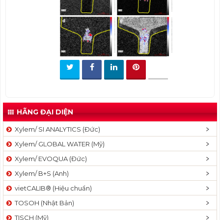
t
i
o
n
HÃNG ĐẠI DIỆN
Xylem/ SI ANALYTICS (Đức)
Xylem/ GLOBAL WATER (Mỹ)
Xylem/ EVOQUA (Đức)
Xylem/ B+S (Anh)
vietCALIB® (Hiệu chuẩn)
TOSOH (Nhật Bản)
TISCH (Mỹ)