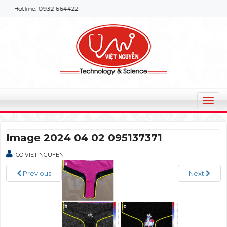
 Hotline: 0932 664422
T
o
g
Image 2024 04 02 095137371
g
l
CO VIET NGUYEN
e
n
Previous
Next
a
v
i
g
a