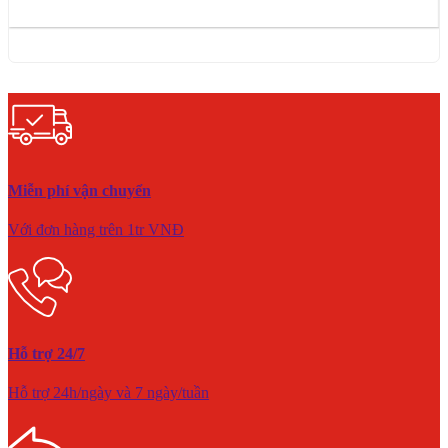
Miễn phí vận chuyển
Với đơn hàng trên 1tr VNĐ
Hỗ trợ 24/7
Hỗ trợ 24h/ngày và 7 ngày/tuần