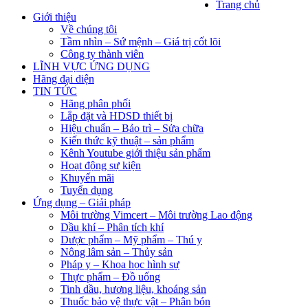
Trang chủ
Giới thiệu
Về chúng tôi
Tầm nhìn – Sứ mệnh – Giá trị cốt lõi
Công ty thành viên
LĨNH VỰC ỨNG DỤNG
Hãng đại diện
TIN TỨC
Hãng phân phối
Lắp đặt và HDSD thiết bị
Hiệu chuẩn – Bảo trì – Sửa chữa
Kiến thức kỹ thuật – sản phẩm
Kênh Youtube giới thiệu sản phẩm
Hoạt động sự kiện
Khuyến mãi
Tuyển dụng
Ứng dụng – Giải pháp
Môi trường Vimcert – Môi trường Lao động
Dầu khí – Phân tích khí
Dược phẩm – Mỹ phẩm – Thú y
Nông lâm sản – Thủy sản
Pháp y – Khoa học hình sự
Thực phẩm – Đồ uống
Tinh dầu, hương liệu, khoáng sản
Thuốc bảo vệ thực vật – Phân bón