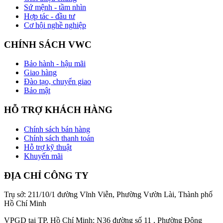
Sứ mệnh - tầm nhìn
Hợp tác - đầu tư
Cơ hội nghề nghiệp
CHÍNH SÁCH VWC
Bảo hành - hậu mãi
Giao hàng
Đào tạo, chuyển giao
Bảo mật
HỖ TRỢ KHÁCH HÀNG
Chính sách bán hàng
Chính sách thanh toán
Hỗ trợ kỹ thuật
Khuyến mãi
ĐỊA CHỈ CÔNG TY
Trụ sở: 211/10/1 đường Vĩnh Viễn, Phường Vườn Lài, Thành phố
Hồ Chí Minh
VPGD tại TP. Hồ Chí Minh: N36 đường số 11 , Phường Đông