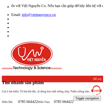
 với Việt Nguyễn Co. Nếu bạn cần giúp đỡ hãy liên hệ với chúng tôi
Email:
info@vietnguyenco.vn
Hỗ trợ
Tìm nhanh sản phẩm
khách
Gợi ý tìm kiếm: Tủ hút khí độc, tủ đựng hóa chất chống cháy, Pallet chống tràn...
hàng
Toggle navigation
0785 664422
0785 664422
Miền Bắc
Miền Nam