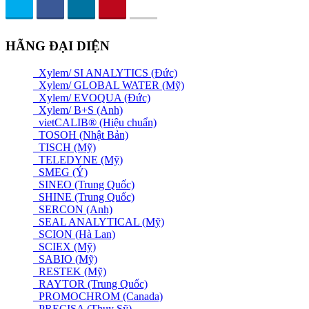
HÃNG ĐẠI DIỆN
Xylem/ SI ANALYTICS (Đức)
Xylem/ GLOBAL WATER (Mỹ)
Xylem/ EVOQUA (Đức)
Xylem/ B+S (Anh)
vietCALIB® (Hiệu chuẩn)
TOSOH (Nhật Bản)
TISCH (Mỹ)
TELEDYNE (Mỹ)
SMEG (Ý)
SINEO (Trung Quốc)
SHINE (Trung Quốc)
SERCON (Anh)
SEAL ANALYTICAL (Mỹ)
SCION (Hà Lan)
SCIEX (Mỹ)
SABIO (Mỹ)
RESTEK (Mỹ)
RAYTOR (Trung Quốc)
PROMOCHROM (Canada)
PRECISA (Thuỵ Sỹ)