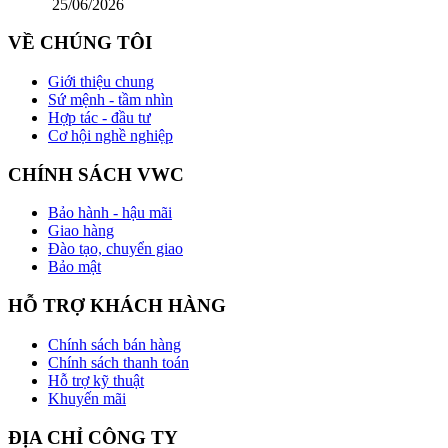
25/06/2026
VỀ CHÚNG TÔI
Giới thiệu chung
Sứ mệnh - tầm nhìn
Hợp tác - đầu tư
Cơ hội nghề nghiệp
CHÍNH SÁCH VWC
Bảo hành - hậu mãi
Giao hàng
Đào tạo, chuyển giao
Bảo mật
HỖ TRỢ KHÁCH HÀNG
Chính sách bán hàng
Chính sách thanh toán
Hỗ trợ kỹ thuật
Khuyến mãi
ĐỊA CHỈ CÔNG TY