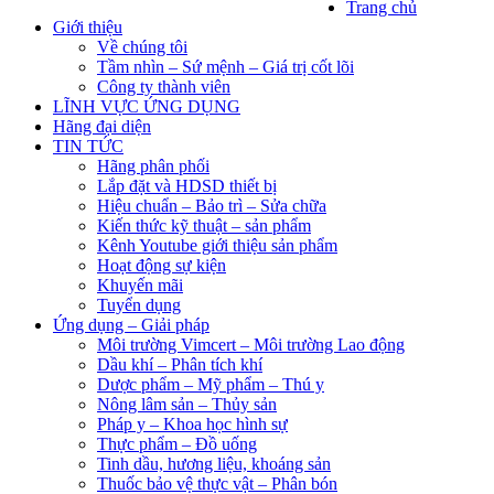
Trang chủ
Giới thiệu
Về chúng tôi
Tầm nhìn – Sứ mệnh – Giá trị cốt lõi
Công ty thành viên
LĨNH VỰC ỨNG DỤNG
Hãng đại diện
TIN TỨC
Hãng phân phối
Lắp đặt và HDSD thiết bị
Hiệu chuẩn – Bảo trì – Sửa chữa
Kiến thức kỹ thuật – sản phẩm
Kênh Youtube giới thiệu sản phẩm
Hoạt động sự kiện
Khuyến mãi
Tuyển dụng
Ứng dụng – Giải pháp
Môi trường Vimcert – Môi trường Lao động
Dầu khí – Phân tích khí
Dược phẩm – Mỹ phẩm – Thú y
Nông lâm sản – Thủy sản
Pháp y – Khoa học hình sự
Thực phẩm – Đồ uống
Tinh dầu, hương liệu, khoáng sản
Thuốc bảo vệ thực vật – Phân bón