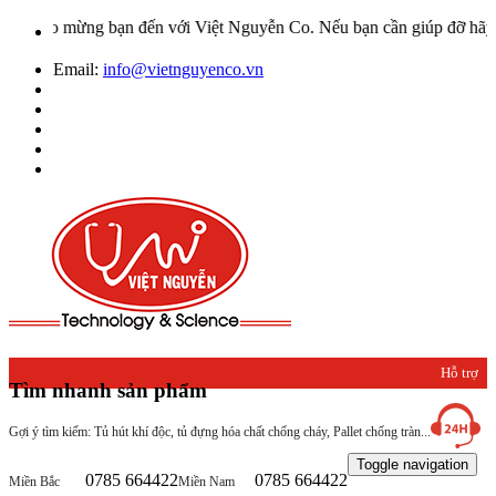
ào mừng bạn đến với Việt Nguyễn Co. Nếu bạn cần giúp đỡ hãy liên h
Email:
info@vietnguyenco.vn
Hỗ trợ
Tìm nhanh sản phẩm
khách
Gợi ý tìm kiếm: Tủ hút khí độc, tủ đựng hóa chất chống cháy, Pallet chống tràn...
hàng
Toggle navigation
0785 664422
0785 664422
Miền Bắc
Miền Nam