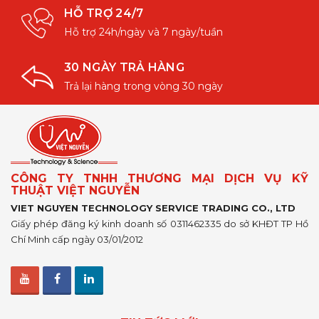
HỖ TRỢ 24/7
Hỗ trợ 24h/ngày và 7 ngày/tuần
30 NGÀY TRẢ HÀNG
Trả lại hàng trong vòng 30 ngày
CÔNG TY TNHH THƯƠNG MẠI DỊCH VỤ KỸ
THUẬT VIỆT NGUYỄN
VIET NGUYEN TECHNOLOGY SERVICE TRADING CO., LTD
Giấy phép đăng ký kinh doanh số 0311462335 do sở KHĐT TP Hồ
Chí Minh cấp ngày 03/01/2012