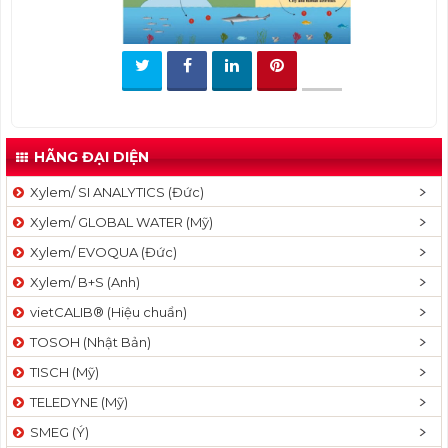
t
i
o
n
HÃNG ĐẠI DIỆN
Xylem/ SI ANALYTICS (Đức)
Xylem/ GLOBAL WATER (Mỹ)
Xylem/ EVOQUA (Đức)
Xylem/ B+S (Anh)
vietCALIB® (Hiệu chuẩn)
TOSOH (Nhật Bản)
TISCH (Mỹ)
TELEDYNE (Mỹ)
SMEG (Ý)