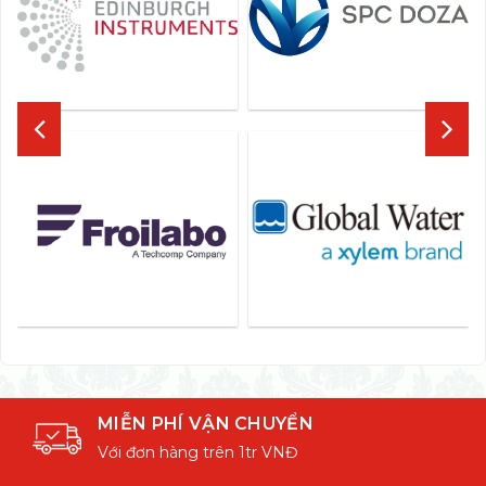
MIỄN PHÍ VẬN CHUYỂN
Với đơn hàng trên 1tr VNĐ