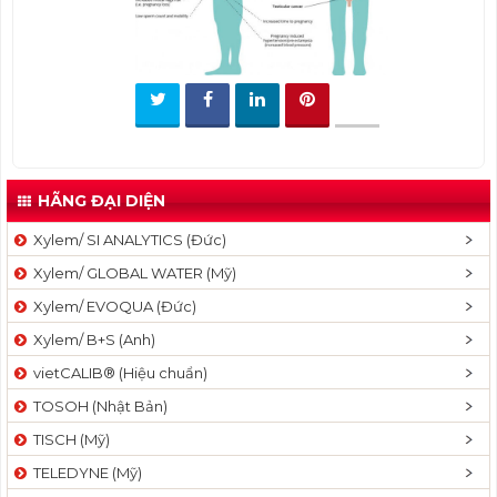
t
i
o
n
HÃNG ĐẠI DIỆN
Xylem/ SI ANALYTICS (Đức)
Xylem/ GLOBAL WATER (Mỹ)
Xylem/ EVOQUA (Đức)
Xylem/ B+S (Anh)
vietCALIB® (Hiệu chuẩn)
TOSOH (Nhật Bản)
TISCH (Mỹ)
TELEDYNE (Mỹ)