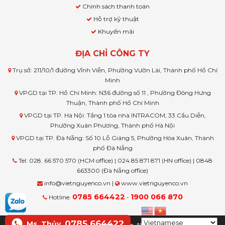
Chính sách thanh toán
Hỗ trợ kỹ thuật
Khuyến mãi
ĐỊA CHỈ CÔNG TY
Trụ sở: 211/10/1 đường Vĩnh Viễn, Phường Vườn Lài, Thành phố Hồ Chí
Minh
VPGD tại TP. Hồ Chí Minh: N36 đường số 11 , Phường Đông Hưng
Thuận, Thành phố Hồ Chí Minh
VPGD tại TP. Hà Nội: Tầng 1 tòa nhà INTRACOM, 33 Cầu Diễn,
Phường Xuân Phương, Thành phố Hà Nội
VPGD tại TP. Đà Nẵng: Số 10 Lỗ Giáng 5, Phường Hòa Xuân, Thành
phố Đà Nẵng
Tel: 028. 66 570 570 (HCM office) | 024.85 871 871 (HN office) | 0848
663300 (Đà Nẵng office)
info@vietnguyenco.vn |
www.vietnguyenco.vn
0785 664422
1900 066 870
Hotline:
-
0785 664422
Ms. Thủy