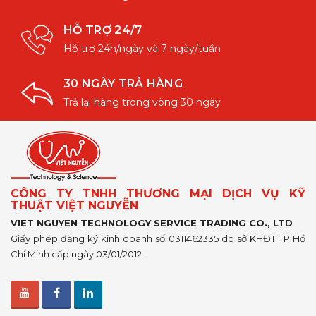
HỖ TRỢ 24/7
Hỗ trợ 24h/ngày và 7 ngày/tuần
30 NGÀY TRẢ HÀNG
Trả lại hàng trong vòng 30 ngày
CÔNG TY TNHH THƯƠNG MẠI DỊCH VỤ KỸ
THUẬT VIỆT NGUYỄN
VIET NGUYEN TECHNOLOGY SERVICE TRADING CO., LTD
Giấy phép đăng ký kinh doanh số 0311462335 do sở KHĐT TP Hồ
Chí Minh cấp ngày 03/01/2012