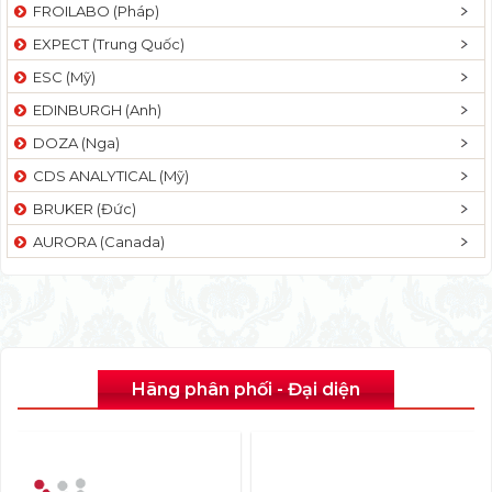
FROILABO (Pháp)
EXPECT (Trung Quốc)
ESC (Mỹ)
EDINBURGH (Anh)
DOZA (Nga)
CDS ANALYTICAL (Mỹ)
BRUKER (Đức)
AURORA (Canada)
Hãng phân phối - Đại diện