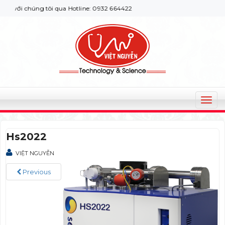
với chúng tôi qua Hotline: 0932 664422
T
o
g
Hs2022
g
l
VIỆT NGUYỄN
e
n
Previous
a
v
i
g
a