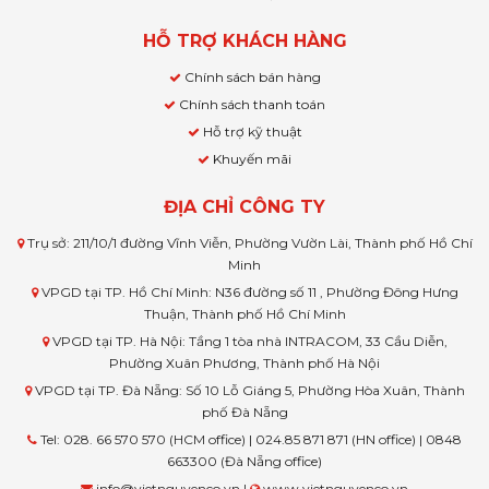
HỖ TRỢ KHÁCH HÀNG
Chính sách bán hàng
Chính sách thanh toán
Hỗ trợ kỹ thuật
Khuyến mãi
ĐỊA CHỈ CÔNG TY
Trụ sở: 211/10/1 đường Vĩnh Viễn, Phường Vườn Lài, Thành phố Hồ Chí
Minh
VPGD tại TP. Hồ Chí Minh: N36 đường số 11 , Phường Đông Hưng
Thuận, Thành phố Hồ Chí Minh
VPGD tại TP. Hà Nội: Tầng 1 tòa nhà INTRACOM, 33 Cầu Diễn,
Phường Xuân Phương, Thành phố Hà Nội
VPGD tại TP. Đà Nẵng: Số 10 Lỗ Giáng 5, Phường Hòa Xuân, Thành
phố Đà Nẵng
Tel: 028. 66 570 570 (HCM office) | 024.85 871 871 (HN office) | 0848
663300 (Đà Nẵng office)
info@vietnguyenco.vn |
www.vietnguyenco.vn