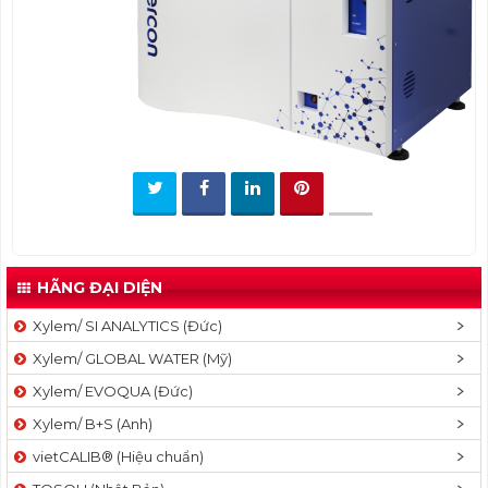
t
i
o
n
HÃNG ĐẠI DIỆN
Xylem/ SI ANALYTICS (Đức)
Xylem/ GLOBAL WATER (Mỹ)
Xylem/ EVOQUA (Đức)
Xylem/ B+S (Anh)
vietCALIB® (Hiệu chuẩn)