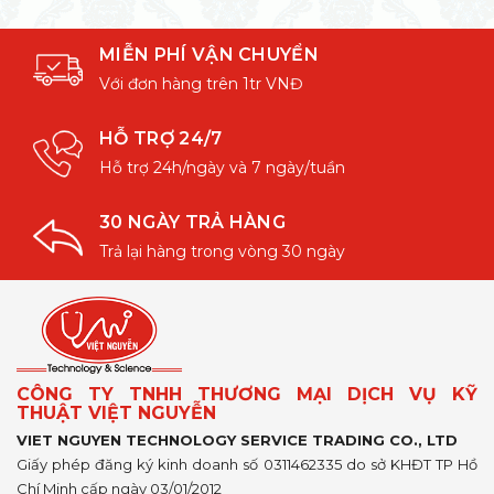
MIỄN PHÍ VẬN CHUYỂN
Với đơn hàng trên 1tr VNĐ
HỖ TRỢ 24/7
Hỗ trợ 24h/ngày và 7 ngày/tuần
30 NGÀY TRẢ HÀNG
Trả lại hàng trong vòng 30 ngày
CÔNG TY TNHH THƯƠNG MẠI DỊCH VỤ KỸ
THUẬT VIỆT NGUYỄN
VIET NGUYEN TECHNOLOGY SERVICE TRADING CO., LTD
Giấy phép đăng ký kinh doanh số 0311462335 do sở KHĐT TP Hồ
Chí Minh cấp ngày 03/01/2012