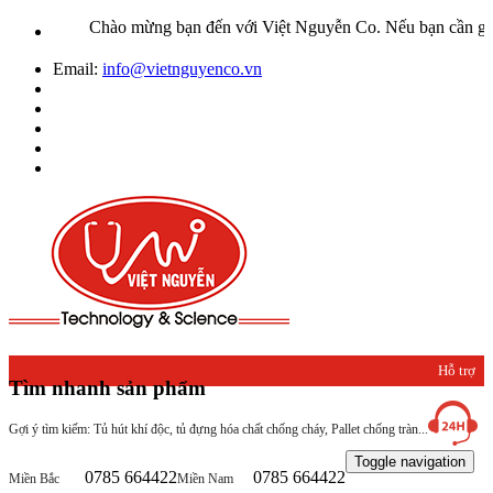
Chào mừng bạn đến với Việt Nguyễn Co. Nếu bạn cần giúp đỡ 
Email:
info@vietnguyenco.vn
Hỗ trợ
Tìm nhanh sản phẩm
khách
Gợi ý tìm kiếm: Tủ hút khí độc, tủ đựng hóa chất chống cháy, Pallet chống tràn...
hàng
Toggle navigation
0785 664422
0785 664422
Miền Bắc
Miền Nam