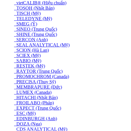
vietCALIB® (Hiệu chuẩn)
TOSOH (Nhật Bản)
TISCH (Mỹ)
TELEDYNE (Mỹ)
SMEG (Ý)
SINEO (Trung Quốc)
SHINE (Trung Quốc)
SERCON (Anh)
SEAL ANALYTICAL (Mỹ)
SCION (Hà Lan)
SCIEX (Mỹ)
SABIO (Mỹ)
RESTEK (Mỹ)
RAYTOR (Trung Quốc)
PROMOCHROM (Canada)
PRECISA (Thuỵ Sỹ)
MEMBRAPURE (Đức)
LUMEX (Canada)
HITACHI (Nhật Bản)
FROILABO (Pháp)
EXPECT (Trung Quốc)
ESC (Mỹ)
EDINBURGH (Anh)
DOZA (Nga)
CDS ANALYTICAL (Mỹ)