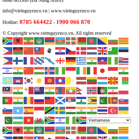
0848 663300 (Đà Nẵng office)
info@vietnguyenco.vn |
www.vietnguyenco.vn
0785 664422
1900 066 870
Hotline:
-
© Copyright www.vietnguyenco.vn, All rights reserved