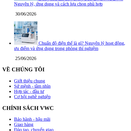
Nguyên lý, ứng dụng và cách lựa chọn phù hợp
30/06/2026
Chuẩn độ điện thế là gì? Nguyên lý hoạt động,
ưu điểm và ứng dụng trong phòng thí nghiệm
25/06/2026
VỀ CHÚNG TÔI
Giới thiệu chung
Sứ mệnh - tầm nhìn
Hợp tác - đầu tư
Cơ hội nghề nghiệp
CHÍNH SÁCH VWC
Bảo hành - hậu mãi
Giao hàng
Đào tạo, chuyển giao