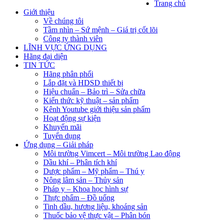
Trang chủ
Giới thiệu
Về chúng tôi
Tầm nhìn – Sứ mệnh – Giá trị cốt lõi
Công ty thành viên
LĨNH VỰC ỨNG DỤNG
Hãng đại diện
TIN TỨC
Hãng phân phối
Lắp đặt và HDSD thiết bị
Hiệu chuẩn – Bảo trì – Sửa chữa
Kiến thức kỹ thuật – sản phẩm
Kênh Youtube giới thiệu sản phẩm
Hoạt động sự kiện
Khuyến mãi
Tuyển dụng
Ứng dụng – Giải pháp
Môi trường Vimcert – Môi trường Lao động
Dầu khí – Phân tích khí
Dược phẩm – Mỹ phẩm – Thú y
Nông lâm sản – Thủy sản
Pháp y – Khoa học hình sự
Thực phẩm – Đồ uống
Tinh dầu, hương liệu, khoáng sản
Thuốc bảo vệ thực vật – Phân bón