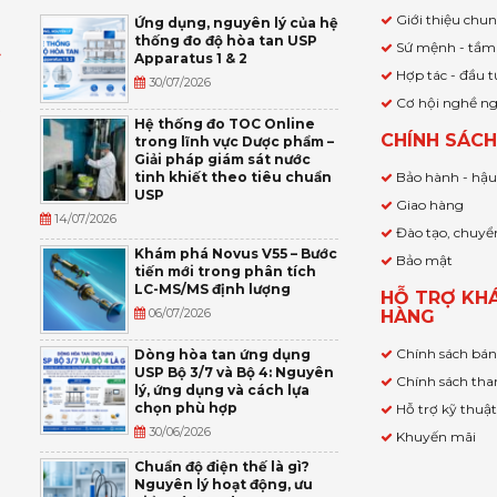
Giới thiệu chu
Ứng dụng, nguyên lý của hệ
thống đo độ hòa tan USP
Sứ mệnh - tầm
Apparatus 1 & 2
Ỹ
Hợp tác - đầu t
30/07/2026
Cơ hội nghề n
,
Hệ thống đo TOC Online
CHÍNH SÁC
trong lĩnh vực Dược phẩm –
P
Giải pháp giám sát nước
tinh khiết theo tiêu chuẩn
Bảo hành - hậ
USP
Giao hàng
14/07/2026
Đào tạo, chuyể
Khám phá Novus V55 – Bước
Bảo mật
tiến mới trong phân tích
LC-MS/MS định lượng
HỖ TRỢ KH
06/07/2026
HÀNG
Chính sách bá
Dòng hòa tan ứng dụng
USP Bộ 3/7 và Bộ 4: Nguyên
Chính sách tha
lý, ứng dụng và cách lựa
chọn phù hợp
Hỗ trợ kỹ thuậ
30/06/2026
Khuyến mãi
Chuẩn độ điện thế là gì?
Nguyên lý hoạt động, ưu