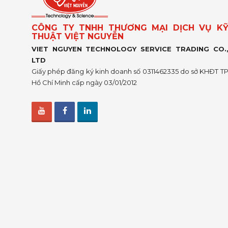
CÔNG TY TNHH THƯƠNG MẠI DỊCH VỤ K
THUẬT VIỆT NGUYỄN
VIET NGUYEN TECHNOLOGY SERVICE TRADING CO.
LTD
Giấy phép đăng ký kinh doanh số 0311462335 do sở KHĐT T
Hồ Chí Minh cấp ngày 03/01/2012