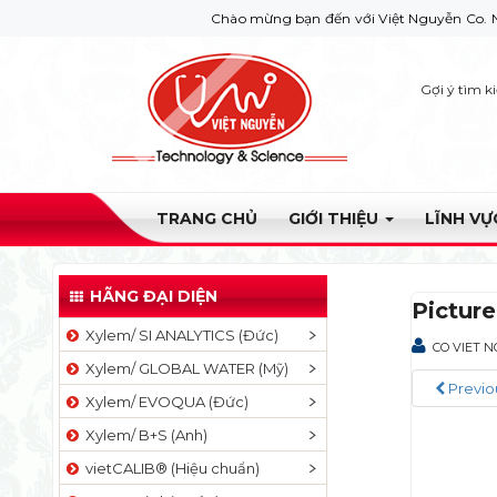
Chào mừng bạn đến với Việt Nguyễn Co. Nếu bạn cầ
Gợi ý tìm k
TRANG CHỦ
GIỚI THIỆU
LĨNH V
HÃNG ĐẠI DIỆN
Pictur
Xylem/ SI ANALYTICS (Đức)
CO VIET 
Xylem/ GLOBAL WATER (Mỹ)
Previo
Xylem/ EVOQUA (Đức)
Xylem/ B+S (Anh)
vietCALIB® (Hiệu chuẩn)