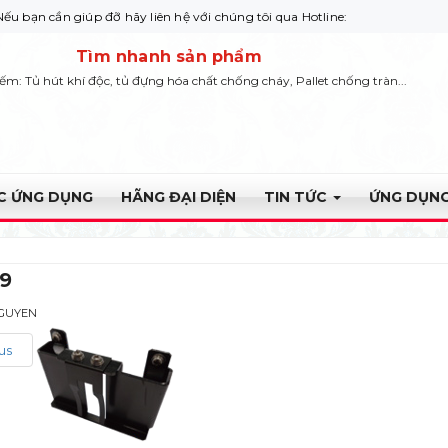
n giúp đỡ hãy liên hệ với chúng tôi qua Hotline: 0932 664422
Tìm nhanh sản phẩm
iếm: Tủ hút khí độc, tủ đựng hóa chất chống cháy, Pallet chống tràn...
ỰC ỨNG DỤNG
HÃNG ĐẠI DIỆN
TIN TỨC
ỨNG DỤNG
e9
NGUYEN
us