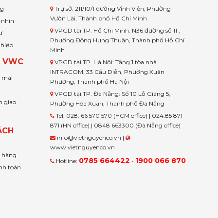
ng
Trụ sở: 211/10/1 đường Vĩnh Viễn, Phường
Vườn Lài, Thành phố Hồ Chí Minh
 nhìn
VPGD tại TP. Hồ Chí Minh: N36 đường số 11 ,
ư
Phường Đông Hưng Thuận, Thành phố Hồ Chí
ghiệp
Minh
H VWC
VPGD tại TP. Hà Nội: Tầng 1 tòa nhà
INTRACOM, 33 Cầu Diễn, Phường Xuân
u mãi
Phương, Thành phố Hà Nội
VPGD tại TP. Đà Nẵng: Số 10 Lỗ Giáng 5,
n giao
Phường Hòa Xuân, Thành phố Đà Nẵng
Tel: 028. 66 570 570 (HCM office) | 024.85 871
871 (HN office) | 0848 663300 (Đà Nẵng office)
ÁCH
info@vietnguyenco.vn |
www.vietnguyenco.vn
n hàng
0785 664422
1900 066 870
Hotline:
-
nh toán
t