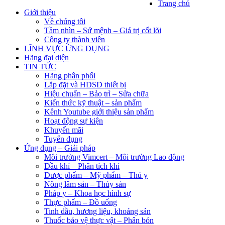
Trang chủ
Giới thiệu
Về chúng tôi
Tầm nhìn – Sứ mệnh – Giá trị cốt lõi
Công ty thành viên
LĨNH VỰC ỨNG DỤNG
Hãng đại diện
TIN TỨC
Hãng phân phối
Lắp đặt và HDSD thiết bị
Hiệu chuẩn – Bảo trì – Sửa chữa
Kiến thức kỹ thuật – sản phẩm
Kênh Youtube giới thiệu sản phẩm
Hoạt động sự kiện
Khuyến mãi
Tuyển dụng
Ứng dụng – Giải pháp
Môi trường Vimcert – Môi trường Lao động
Dầu khí – Phân tích khí
Dược phẩm – Mỹ phẩm – Thú y
Nông lâm sản – Thủy sản
Pháp y – Khoa học hình sự
Thực phẩm – Đồ uống
Tinh dầu, hương liệu, khoáng sản
Thuốc bảo vệ thực vật – Phân bón