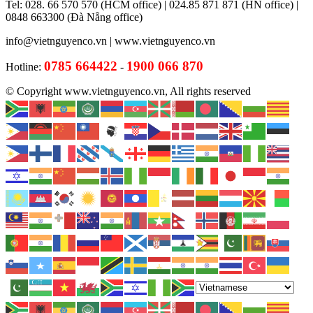
Tel: 028. 66 570 570 (HCM office) | 024.85 871 871 (HN office) |
0848 663300 (Đà Nẵng office)
info@vietnguyenco.vn |
www.vietnguyenco.vn
0785 664422
1900 066 870
Hotline:
-
© Copyright www.vietnguyenco.vn, All rights reserved