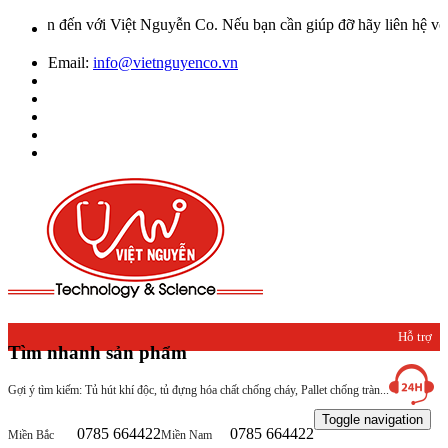
 đến với Việt Nguyễn Co. Nếu bạn cần giúp đỡ hãy liên hệ với chúng
Email:
info@vietnguyenco.vn
Hỗ trợ
Tìm nhanh sản phẩm
khách
Gợi ý tìm kiếm: Tủ hút khí độc, tủ đựng hóa chất chống cháy, Pallet chống tràn...
hàng
Toggle navigation
0785 664422
0785 664422
Miền Bắc
Miền Nam