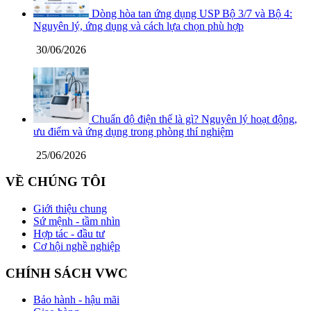
Dòng hòa tan ứng dụng USP Bộ 3/7 và Bộ 4:
Nguyên lý, ứng dụng và cách lựa chọn phù hợp
30/06/2026
Chuẩn độ điện thế là gì? Nguyên lý hoạt động,
ưu điểm và ứng dụng trong phòng thí nghiệm
25/06/2026
VỀ CHÚNG TÔI
Giới thiệu chung
Sứ mệnh - tầm nhìn
Hợp tác - đầu tư
Cơ hội nghề nghiệp
CHÍNH SÁCH VWC
Bảo hành - hậu mãi