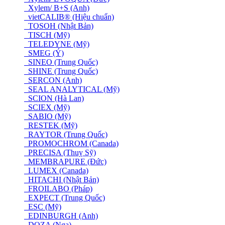
Xylem/ B+S (Anh)
vietCALIB® (Hiệu chuẩn)
TOSOH (Nhật Bản)
TISCH (Mỹ)
TELEDYNE (Mỹ)
SMEG (Ý)
SINEO (Trung Quốc)
SHINE (Trung Quốc)
SERCON (Anh)
SEAL ANALYTICAL (Mỹ)
SCION (Hà Lan)
SCIEX (Mỹ)
SABIO (Mỹ)
RESTEK (Mỹ)
RAYTOR (Trung Quốc)
PROMOCHROM (Canada)
PRECISA (Thuỵ Sỹ)
MEMBRAPURE (Đức)
LUMEX (Canada)
HITACHI (Nhật Bản)
FROILABO (Pháp)
EXPECT (Trung Quốc)
ESC (Mỹ)
EDINBURGH (Anh)
DOZA (Nga)