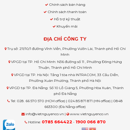
Chính sách bán hàng
Chính sách thanh toán
Hỗ trợ kỹ thuật
Khuyến mãi
ĐỊA CHỈ CÔNG TY
Trụ sở: 211/10/1 đường Vĩnh Viễn, Phường Vườn Lài, Thành phố Hồ Chí
Minh
VPGD tại TP. Hồ Chí Minh: N36 đường số 11 , Phường Đông Hưng
Thuận, Thành phố Hồ Chí Minh
VPGD tại TP. Hà Nội: Tầng 1 tòa nhà INTRACOM, 33 Cầu Diễn,
Phường Xuân Phương, Thành phố Hà Nội
VPGD tại TP. Đà Nẵng: Số 10 Lỗ Giáng 5, Phường Hòa Xuân, Thành
phố Đà Nẵng
Tel: 028. 66 570 570 (HCM office) | 024.85 871 871 (HN office) | 0848
663300 (Đà Nẵng office)
info@vietnguyenco.vn |
www.vietnguyenco.vn
0785 664422
1900 066 870
Hotline:
-