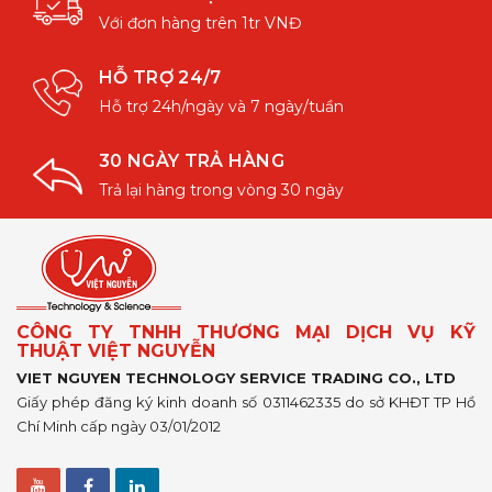
Với đơn hàng trên 1tr VNĐ
HỖ TRỢ 24/7
Hỗ trợ 24h/ngày và 7 ngày/tuần
30 NGÀY TRẢ HÀNG
Trả lại hàng trong vòng 30 ngày
CÔNG TY TNHH THƯƠNG MẠI DỊCH VỤ KỸ
THUẬT VIỆT NGUYỄN
VIET NGUYEN TECHNOLOGY SERVICE TRADING CO., LTD
Giấy phép đăng ký kinh doanh số 0311462335 do sở KHĐT TP Hồ
Chí Minh cấp ngày 03/01/2012