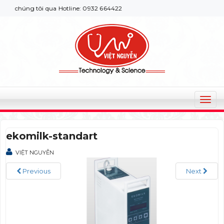
 chúng tôi qua Hotline: 0932 664422
T
o
g
ekomilk-standart
g
l
VIỆT NGUYỄN
e
n
Previous
Next
a
v
i
g
a