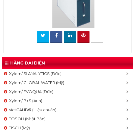
t
i
o
n
HÃNG ĐẠI DIỆN
Xylem/ SI ANALYTICS (Đức)
Xylem/ GLOBAL WATER (Mỹ)
Xylem/ EVOQUA (Đức)
Xylem/ B+S (Anh)
vietCALIB® (Hiệu chuẩn)
TOSOH (Nhật Bản)
TISCH (Mỹ)