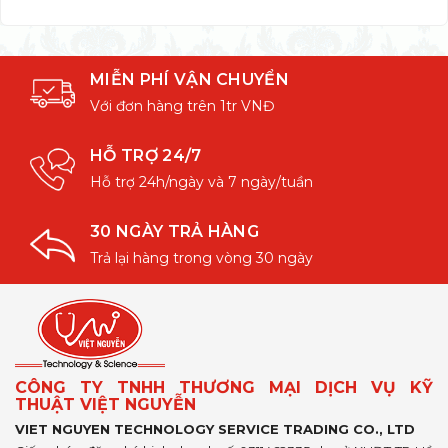
MIỄN PHÍ VẬN CHUYỂN
Với đơn hàng trên 1tr VNĐ
HỖ TRỢ 24/7
Hỗ trợ 24h/ngày và 7 ngày/tuần
30 NGÀY TRẢ HÀNG
Trả lại hàng trong vòng 30 ngày
CÔNG TY TNHH THƯƠNG MẠI DỊCH VỤ KỸ
THUẬT VIỆT NGUYỄN
VIET NGUYEN TECHNOLOGY SERVICE TRADING CO., LTD