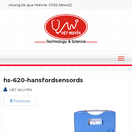
 chúng tôi qua Hotline: 0932 664422
T
o
g
hs-620-hansfordsensords
g
l
VIỆT NGUYỄN
e
n
Previous
a
v
i
g
a