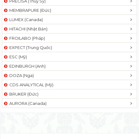
PRECISA (Thuỵ Sỹ)
MEMBRAPURE (Đức)
LUMEX (Canada)
HITACHI (Nhật Bản)
FROILABO (Pháp)
EXPECT (Trung Quốc)
ESC (Mỹ)
EDINBURGH (Anh)
DOZA (Nga)
CDS ANALYTICAL (Mỹ)
BRUKER (Đức)
AURORA (Canada)