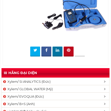
t
i
o
n
HÃNG ĐẠI DIỆN
Xylem/ SI ANALYTICS (Đức)
Xylem/ GLOBAL WATER (Mỹ)
Xylem/ EVOQUA (Đức)
Xylem/ B+S (Anh)