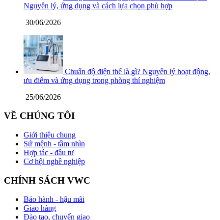
Nguyên lý, ứng dụng và cách lựa chọn phù hợp
30/06/2026
Chuẩn độ điện thế là gì? Nguyên lý hoạt động,
ưu điểm và ứng dụng trong phòng thí nghiệm
25/06/2026
VỀ CHÚNG TÔI
Giới thiệu chung
Sứ mệnh - tầm nhìn
Hợp tác - đầu tư
Cơ hội nghề nghiệp
CHÍNH SÁCH VWC
Bảo hành - hậu mãi
Giao hàng
Đào tạo, chuyển giao