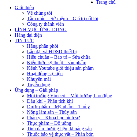
Trang chủ
Giới thiệu
Về chúng tôi
Tầm nhìn – Sứ mệnh – Giá trị cốt lõi
Công ty thành viên
LĨNH VỰC ỨNG DỤNG
Hãng đại diện
TIN TỨC
Hãng phân phối
Lắp đặt và HDSD thiết bị
Hiệu chuẩn – Bảo trì – Sửa chữa
Kiến thức kỹ thuật – sản phẩm
Kênh Youtube giới thiệu sản phẩm
Hoạt động sự kiện
Khuyến mãi
Tuyển dụng
Ứng dụng – Giải pháp
Môi trường Vimcert – Môi trường Lao động
Dầu khí – Phân tích khí
Dược phẩm – Mỹ phẩm – Thú y
Nông lâm sản – Thủy sản
Pháp y – Khoa học hình sự
Thực phẩm – Đồ uống
Tinh dầu, hương liệu, khoáng sản
Thuốc bảo vệ thực vật – Phân bón