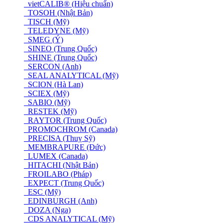
vietCALIB® (Hiệu chuẩn)
TOSOH (Nhật Bản)
TISCH (Mỹ)
TELEDYNE (Mỹ)
SMEG (Ý)
SINEO (Trung Quốc)
SHINE (Trung Quốc)
SERCON (Anh)
SEAL ANALYTICAL (Mỹ)
SCION (Hà Lan)
SCIEX (Mỹ)
SABIO (Mỹ)
RESTEK (Mỹ)
RAYTOR (Trung Quốc)
PROMOCHROM (Canada)
PRECISA (Thuỵ Sỹ)
MEMBRAPURE (Đức)
LUMEX (Canada)
HITACHI (Nhật Bản)
FROILABO (Pháp)
EXPECT (Trung Quốc)
ESC (Mỹ)
EDINBURGH (Anh)
DOZA (Nga)
CDS ANALYTICAL (Mỹ)