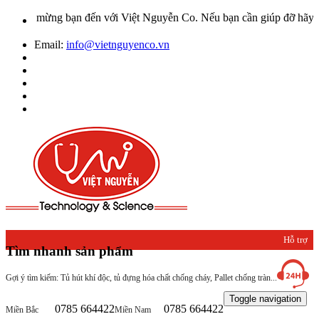
o mừng bạn đến với Việt Nguyễn Co. Nếu bạn cần giúp đỡ hãy liên hệ
Email:
info@vietnguyenco.vn
Hỗ trợ
Tìm nhanh sản phẩm
khách
Gợi ý tìm kiếm: Tủ hút khí độc, tủ đựng hóa chất chống cháy, Pallet chống tràn...
hàng
Toggle navigation
0785 664422
0785 664422
Miền Bắc
Miền Nam