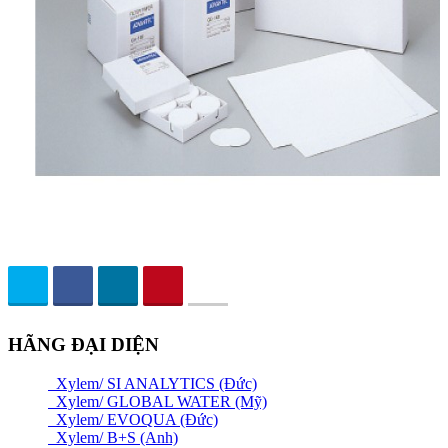
HÃNG ĐẠI DIỆN
Xylem/ SI ANALYTICS (Đức)
Xylem/ GLOBAL WATER (Mỹ)
Xylem/ EVOQUA (Đức)
Xylem/ B+S (Anh)