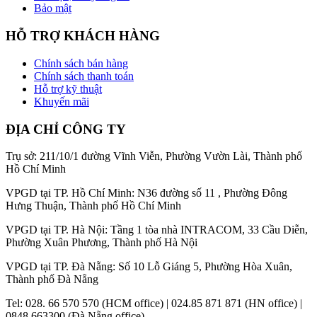
Bảo mật
HỖ TRỢ KHÁCH HÀNG
Chính sách bán hàng
Chính sách thanh toán
Hỗ trợ kỹ thuật
Khuyến mãi
ĐỊA CHỈ CÔNG TY
Trụ sở: 211/10/1 đường Vĩnh Viễn, Phường Vườn Lài, Thành phố
Hồ Chí Minh
VPGD tại TP. Hồ Chí Minh: N36 đường số 11 , Phường Đông
Hưng Thuận, Thành phố Hồ Chí Minh
VPGD tại TP. Hà Nội: Tầng 1 tòa nhà INTRACOM, 33 Cầu Diễn,
Phường Xuân Phương, Thành phố Hà Nội
VPGD tại TP. Đà Nẵng: Số 10 Lỗ Giáng 5, Phường Hòa Xuân,
Thành phố Đà Nẵng
Tel: 028. 66 570 570 (HCM office) | 024.85 871 871 (HN office) |
0848 663300 (Đà Nẵng office)