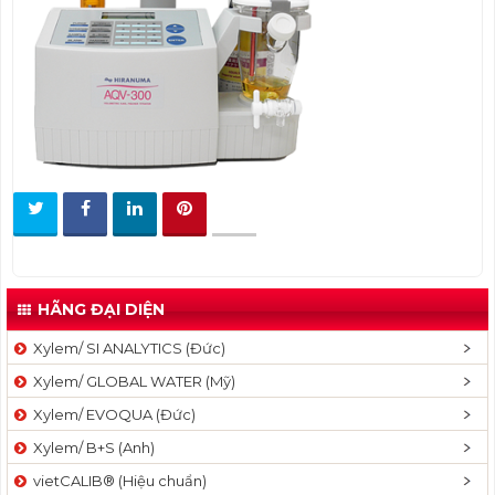
t
i
o
n
HÃNG ĐẠI DIỆN
Xylem/ SI ANALYTICS (Đức)
Xylem/ GLOBAL WATER (Mỹ)
Xylem/ EVOQUA (Đức)
Xylem/ B+S (Anh)
vietCALIB® (Hiệu chuẩn)