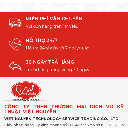
MIỄN PHÍ VẬN CHUYỂN
Với đơn hàng trên 1tr VNĐ
HỖ TRỢ 24/7
Hỗ trợ 24h/ngày và 7 ngày/tuần
30 NGÀY TRẢ HÀNG
Trả lại hàng trong vòng 30 ngày
CÔNG TY TNHH THƯƠNG MẠI DỊCH VỤ KỸ
THUẬT VIỆT NGUYỄN
VIET NGUYEN TECHNOLOGY SERVICE TRADING CO., LTD
Giấy phép đăng ký kinh doanh số 0311462335 do sở KHĐT TP Hồ