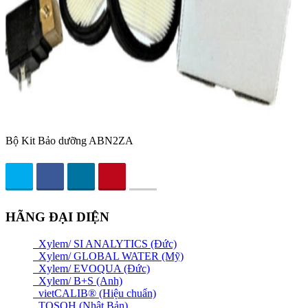
Bộ Kit Bảo dưỡng ABN2ZA
HÃNG ĐẠI DIỆN
Xylem/ SI ANALYTICS (Đức)
Xylem/ GLOBAL WATER (Mỹ)
Xylem/ EVOQUA (Đức)
Xylem/ B+S (Anh)
vietCALIB® (Hiệu chuẩn)
TOSOH (Nhật Bản)