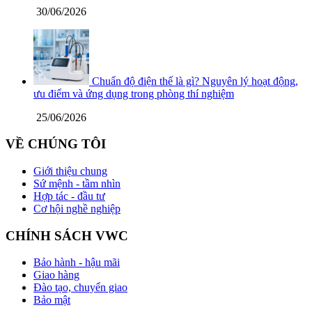
30/06/2026
Chuẩn độ điện thế là gì? Nguyên lý hoạt động,
ưu điểm và ứng dụng trong phòng thí nghiệm
25/06/2026
VỀ CHÚNG TÔI
Giới thiệu chung
Sứ mệnh - tầm nhìn
Hợp tác - đầu tư
Cơ hội nghề nghiệp
CHÍNH SÁCH VWC
Bảo hành - hậu mãi
Giao hàng
Đào tạo, chuyển giao
Bảo mật