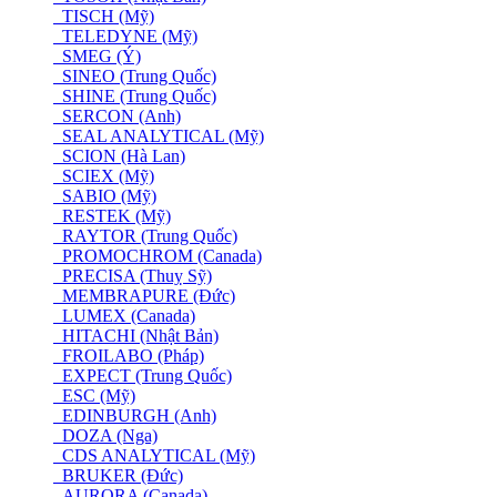
TISCH (Mỹ)
TELEDYNE (Mỹ)
SMEG (Ý)
SINEO (Trung Quốc)
SHINE (Trung Quốc)
SERCON (Anh)
SEAL ANALYTICAL (Mỹ)
SCION (Hà Lan)
SCIEX (Mỹ)
SABIO (Mỹ)
RESTEK (Mỹ)
RAYTOR (Trung Quốc)
PROMOCHROM (Canada)
PRECISA (Thuỵ Sỹ)
MEMBRAPURE (Đức)
LUMEX (Canada)
HITACHI (Nhật Bản)
FROILABO (Pháp)
EXPECT (Trung Quốc)
ESC (Mỹ)
EDINBURGH (Anh)
DOZA (Nga)
CDS ANALYTICAL (Mỹ)
BRUKER (Đức)
AURORA (Canada)