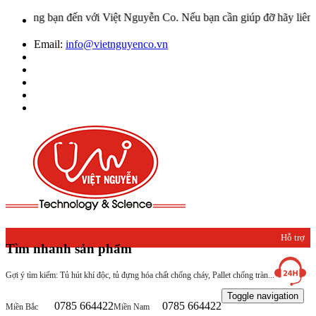
ng bạn đến với Việt Nguyễn Co. Nếu bạn cần giúp đỡ hãy liên hệ với
Email:
info@vietnguyenco.vn
Hỗ trợ
Tìm nhanh sản phẩm
khách
Gợi ý tìm kiếm: Tủ hút khí độc, tủ đựng hóa chất chống cháy, Pallet chống tràn...
hàng
Toggle navigation
0785 664422
0785 664422
Miền Bắc
Miền Nam