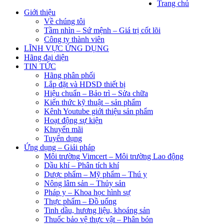
Trang chủ
Giới thiệu
Về chúng tôi
Tầm nhìn – Sứ mệnh – Giá trị cốt lõi
Công ty thành viên
LĨNH VỰC ỨNG DỤNG
Hãng đại diện
TIN TỨC
Hãng phân phối
Lắp đặt và HDSD thiết bị
Hiệu chuẩn – Bảo trì – Sửa chữa
Kiến thức kỹ thuật – sản phẩm
Kênh Youtube giới thiệu sản phẩm
Hoạt động sự kiện
Khuyến mãi
Tuyển dụng
Ứng dụng – Giải pháp
Môi trường Vimcert – Môi trường Lao động
Dầu khí – Phân tích khí
Dược phẩm – Mỹ phẩm – Thú y
Nông lâm sản – Thủy sản
Pháp y – Khoa học hình sự
Thực phẩm – Đồ uống
Tinh dầu, hương liệu, khoáng sản
Thuốc bảo vệ thực vật – Phân bón