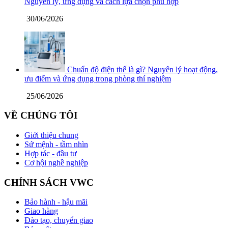
Nguyên lý, ứng dụng và cách lựa chọn phù hợp
30/06/2026
Chuẩn độ điện thế là gì? Nguyên lý hoạt động,
ưu điểm và ứng dụng trong phòng thí nghiệm
25/06/2026
VỀ CHÚNG TÔI
Giới thiệu chung
Sứ mệnh - tầm nhìn
Hợp tác - đầu tư
Cơ hội nghề nghiệp
CHÍNH SÁCH VWC
Bảo hành - hậu mãi
Giao hàng
Đào tạo, chuyển giao