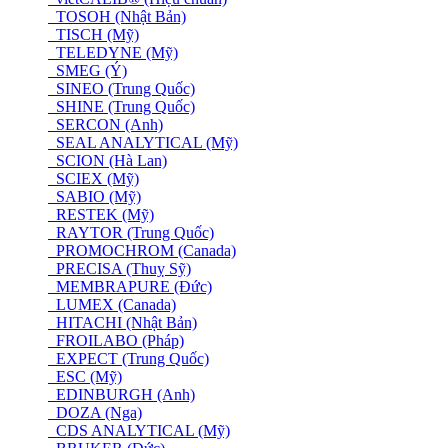
TOSOH (Nhật Bản)
TISCH (Mỹ)
TELEDYNE (Mỹ)
SMEG (Ý)
SINEO (Trung Quốc)
SHINE (Trung Quốc)
SERCON (Anh)
SEAL ANALYTICAL (Mỹ)
SCION (Hà Lan)
SCIEX (Mỹ)
SABIO (Mỹ)
RESTEK (Mỹ)
RAYTOR (Trung Quốc)
PROMOCHROM (Canada)
PRECISA (Thuỵ Sỹ)
MEMBRAPURE (Đức)
LUMEX (Canada)
HITACHI (Nhật Bản)
FROILABO (Pháp)
EXPECT (Trung Quốc)
ESC (Mỹ)
EDINBURGH (Anh)
DOZA (Nga)
CDS ANALYTICAL (Mỹ)