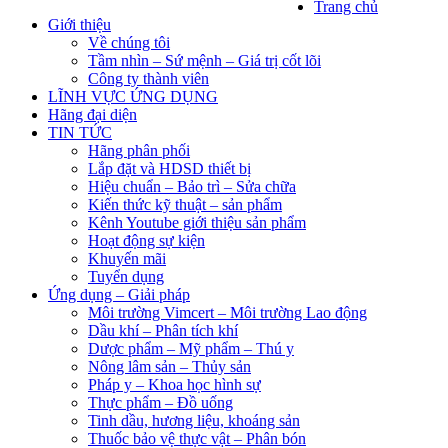
Trang chủ
Giới thiệu
Về chúng tôi
Tầm nhìn – Sứ mệnh – Giá trị cốt lõi
Công ty thành viên
LĨNH VỰC ỨNG DỤNG
Hãng đại diện
TIN TỨC
Hãng phân phối
Lắp đặt và HDSD thiết bị
Hiệu chuẩn – Bảo trì – Sửa chữa
Kiến thức kỹ thuật – sản phẩm
Kênh Youtube giới thiệu sản phẩm
Hoạt động sự kiện
Khuyến mãi
Tuyển dụng
Ứng dụng – Giải pháp
Môi trường Vimcert – Môi trường Lao động
Dầu khí – Phân tích khí
Dược phẩm – Mỹ phẩm – Thú y
Nông lâm sản – Thủy sản
Pháp y – Khoa học hình sự
Thực phẩm – Đồ uống
Tinh dầu, hương liệu, khoáng sản
Thuốc bảo vệ thực vật – Phân bón