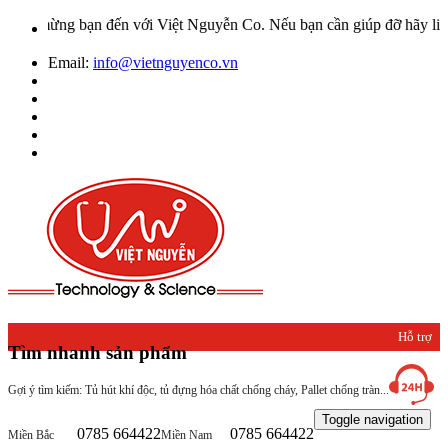
mừng bạn đến với Việt Nguyễn Co. Nếu bạn cần giúp đỡ hãy liên hệ v
Email:
info@vietnguyenco.vn
Hỗ trợ
Tìm nhanh sản phẩm
khách
Gợi ý tìm kiếm: Tủ hút khí độc, tủ đựng hóa chất chống cháy, Pallet chống tràn...
hàng
Toggle navigation
0785 664422
0785 664422
Miền Bắc
Miền Nam