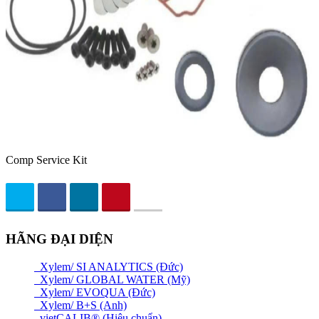
Comp Service Kit
HÃNG ĐẠI DIỆN
Xylem/ SI ANALYTICS (Đức)
Xylem/ GLOBAL WATER (Mỹ)
Xylem/ EVOQUA (Đức)
Xylem/ B+S (Anh)
vietCALIB® (Hiệu chuẩn)