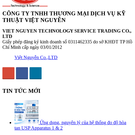
CÔNG TY TNHH THƯƠNG MẠI DỊCH VỤ KỸ
THUẬT VIỆT NGUYỄN
VIET NGUYEN TECHNOLOGY SERVICE TRADING CO.,
LTD
Giấy phép đăng ký kinh doanh số 0311462335 do sở KHĐT TP Hồ
Chí Minh cấp ngày 03/01/2012
Việt Nguyễn Co.,LTD
TIN TỨC MỚI
Ứng dụng, nguyên lý của hệ thống đo độ hòa
tan USP Apparatus 1 & 2