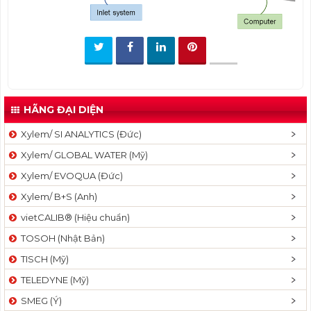
t
i
o
n
HÃNG ĐẠI DIỆN
Xylem/ SI ANALYTICS (Đức)
Xylem/ GLOBAL WATER (Mỹ)
Xylem/ EVOQUA (Đức)
Xylem/ B+S (Anh)
vietCALIB® (Hiệu chuẩn)
TOSOH (Nhật Bản)
TISCH (Mỹ)
TELEDYNE (Mỹ)
SMEG (Ý)