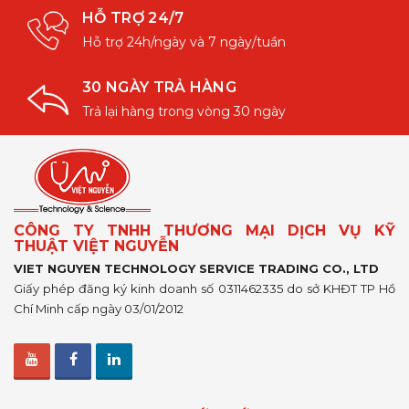
HỖ TRỢ 24/7
Hỗ trợ 24h/ngày và 7 ngày/tuần
30 NGÀY TRẢ HÀNG
Trả lại hàng trong vòng 30 ngày
CÔNG TY TNHH THƯƠNG MẠI DỊCH VỤ KỸ
THUẬT VIỆT NGUYỄN
VIET NGUYEN TECHNOLOGY SERVICE TRADING CO., LTD
Giấy phép đăng ký kinh doanh số 0311462335 do sở KHĐT TP Hồ
Chí Minh cấp ngày 03/01/2012