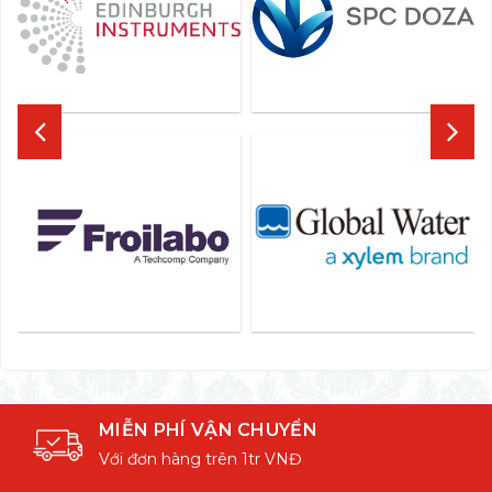
MIỄN PHÍ VẬN CHUYỂN
Với đơn hàng trên 1tr VNĐ