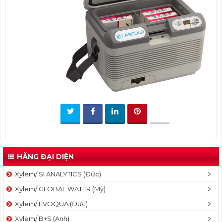
t
i
o
n
HÃNG ĐẠI DIỆN
Xylem/ SI ANALYTICS (Đức)
Xylem/ GLOBAL WATER (Mỹ)
Xylem/ EVOQUA (Đức)
Xylem/ B+S (Anh)