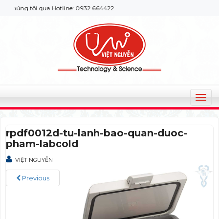
húng tôi qua Hotline: 0932 664422
T
o
g
rpdf0012d-tu-lanh-bao-quan-duoc-
g
pham-labcold
l
e
VIỆT NGUYỄN
n
a
Previous
v
i
g
a