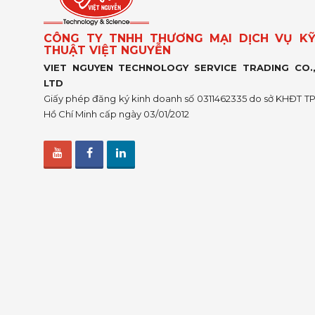
CÔNG TY TNHH THƯƠNG MẠI DỊCH VỤ K
THUẬT VIỆT NGUYỄN
VIET NGUYEN TECHNOLOGY SERVICE TRADING CO.
LTD
Giấy phép đăng ký kinh doanh số 0311462335 do sở KHĐT T
Hồ Chí Minh cấp ngày 03/01/2012