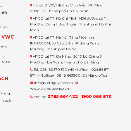
ng
Trụ sở: 211/10/1 đường Vĩnh Viễn, Phường
Vườn Lài, Thành phố Hồ Chí Minh
 nhìn
VPGD tại TP. Hồ Chí Minh: N36 đường số 11 ,
ư
Phường Đông Hưng Thuận, Thành phố Hồ Chí
ghiệp
Minh
H VWC
VPGD tại TP. Hà Nội: Tầng 1 tòa nhà
INTRACOM, 33 Cầu Diễn, Phường Xuân
u mãi
Phương, Thành phố Hà Nội
VPGD tại TP. Đà Nẵng: Số 10 Lỗ Giáng 5,
n giao
Phường Hòa Xuân, Thành phố Đà Nẵng
Tel: 028. 66 570 570 (HCM office) | 024.85 871
871 (HN office) | 0848 663300 (Đà Nẵng office)
ÁCH
info@vietnguyenco.vn |
www.vietnguyenco.vn
n hàng
0785 664422
1900 066 870
Hotline:
-
nh toán
t