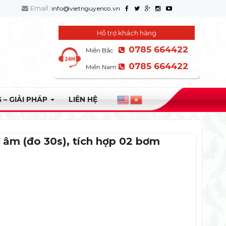
Email:
info@vietnguyenco.vn
Hỗ trợ khách hàng
0785 664422
Miền Bắc
0785 664422
Miền Nam
 – GIẢI PHÁP
LIÊN HỆ
 âm (đo 30s), tích hợp 02 bơm