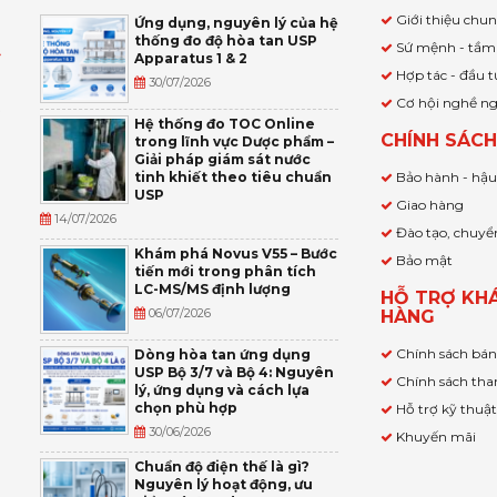
Giới thiệu chu
Ứng dụng, nguyên lý của hệ
thống đo độ hòa tan USP
Sứ mệnh - tầm
Apparatus 1 & 2
Ỹ
Hợp tác - đầu t
30/07/2026
Cơ hội nghề n
,
Hệ thống đo TOC Online
CHÍNH SÁC
trong lĩnh vực Dược phẩm –
P
Giải pháp giám sát nước
tinh khiết theo tiêu chuẩn
Bảo hành - hậ
USP
Giao hàng
14/07/2026
Đào tạo, chuyể
Khám phá Novus V55 – Bước
Bảo mật
tiến mới trong phân tích
LC-MS/MS định lượng
HỖ TRỢ KH
06/07/2026
HÀNG
Chính sách bá
Dòng hòa tan ứng dụng
USP Bộ 3/7 và Bộ 4: Nguyên
Chính sách tha
lý, ứng dụng và cách lựa
chọn phù hợp
Hỗ trợ kỹ thuậ
30/06/2026
Khuyến mãi
Chuẩn độ điện thế là gì?
Nguyên lý hoạt động, ưu