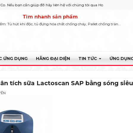
n cần giúp đỡ hãy liên hệ với chúng tôi qua Hotline: 0932 664422
Tìm nhanh sản phẩm
iếm: Tủ hút khí độc, tủ đựng hóa chất chống cháy, Pallet chống tràn...
ỰC ỨNG DỤNG
HÃNG ĐẠI DIỆN
TIN TỨC
ỨNG DỤNG
ân tích sữa Lactoscan SAP bằng sóng siêu
YỄN