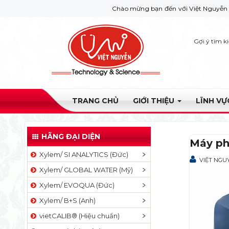
Chào mừng bạn đến với Việt Nguyễn Co. Nếu bạ
Gợi ý tìm k
TRANG CHỦ
GIỚI THIỆU
LĨNH V
HÃNG ĐẠI DIỆN
Máy ph
Xylem/ SI ANALYTICS (Đức)
VIỆT NGU
Xylem/ GLOBAL WATER (Mỹ)
Xylem/ EVOQUA (Đức)
Xylem/ B+S (Anh)
vietCALIB® (Hiệu chuẩn)