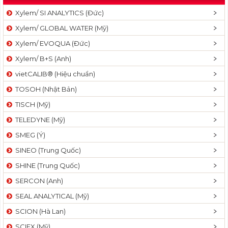
Xylem/ SI ANALYTICS (Đức)
Xylem/ GLOBAL WATER (Mỹ)
Xylem/ EVOQUA (Đức)
Xylem/ B+S (Anh)
vietCALIB® (Hiệu chuẩn)
TOSOH (Nhật Bản)
TISCH (Mỹ)
TELEDYNE (Mỹ)
SMEG (Ý)
SINEO (Trung Quốc)
SHINE (Trung Quốc)
SERCON (Anh)
SEAL ANALYTICAL (Mỹ)
SCION (Hà Lan)
SCIEX (Mỹ)