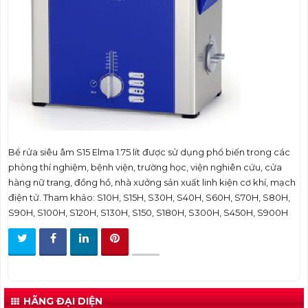
t
i
o
n
Bể rửa siêu âm S15 Elma 1.75 lít được sử dụng phổ biến trong các
phòng thí nghiệm, bệnh viện, trường học, viện nghiên cứu, cửa
hàng nữ trang, đồng hồ, nhà xưởng sản xuất linh kiện cơ khí, mạch
điện tử. Tham khảo: S10H, S15H, S30H, S40H, S60H, S70H, S80H,
S90H, S100H, S120H, S130H, S150, S180H, S300H, S450H, S900H
HÃNG ĐẠI DIỆN