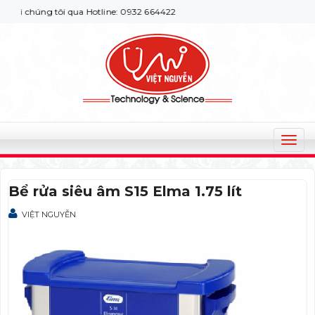
 chúng tôi qua Hotline: 0932 664422
T
o
g
Bể rửa siêu âm S15 Elma 1.75 lít
g
l
VIỆT NGUYỄN
e
n
a
v
i
g
a