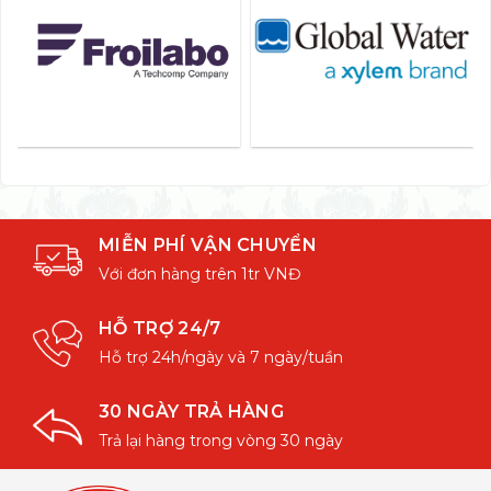
MIỄN PHÍ VẬN CHUYỂN
Với đơn hàng trên 1tr VNĐ
HỖ TRỢ 24/7
Hỗ trợ 24h/ngày và 7 ngày/tuần
30 NGÀY TRẢ HÀNG
Trả lại hàng trong vòng 30 ngày