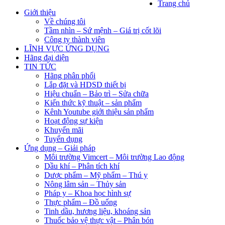
Trang chủ
Giới thiệu
Về chúng tôi
Tầm nhìn – Sứ mệnh – Giá trị cốt lõi
Công ty thành viên
LĨNH VỰC ỨNG DỤNG
Hãng đại diện
TIN TỨC
Hãng phân phối
Lắp đặt và HDSD thiết bị
Hiệu chuẩn – Bảo trì – Sửa chữa
Kiến thức kỹ thuật – sản phẩm
Kênh Youtube giới thiệu sản phẩm
Hoạt động sự kiện
Khuyến mãi
Tuyển dụng
Ứng dụng – Giải pháp
Môi trường Vimcert – Môi trường Lao động
Dầu khí – Phân tích khí
Dược phẩm – Mỹ phẩm – Thú y
Nông lâm sản – Thủy sản
Pháp y – Khoa học hình sự
Thực phẩm – Đồ uống
Tinh dầu, hương liệu, khoáng sản
Thuốc bảo vệ thực vật – Phân bón