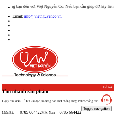
ng bạn đến với Việt Nguyễn Co. Nếu bạn cần giúp đỡ hãy liên hệ với
Email:
info@vietnguyenco.vn
Hỗ trợ
Tìm nhanh sản phẩm
khách
Gợi ý tìm kiếm: Tủ hút khí độc, tủ đựng hóa chất chống cháy, Pallet chống tràn...
hàng
Toggle navigation
0785 664422
0785 664422
Miền Bắc
Miền Nam