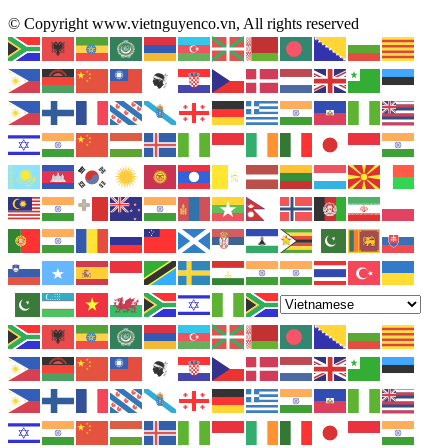
© Copyright www.vietnguyenco.vn, All rights reserved