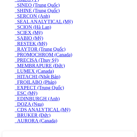
SINEO (Trung Quốc)
SHINE (Trung Quốc)
SERCON (Anh)
SEAL ANALYTICAL (Mỹ)
SCION (Hà Lan)
SCIEX (Mỹ)
SABIO (Mỹ)
RESTEK (Mỹ)
RAYTOR (Trung Quốc)
PROMOCHROM (Canada)
PRECISA (Thuỵ Sỹ)
MEMBRAPURE (Đức)
LUMEX (Canada)
HITACHI (Nhật Bản)
FROILABO (Pháp)
EXPECT (Trung Quốc)
ESC (Mỹ)
EDINBURGH (Anh)
DOZA (Nga)
CDS ANALYTICAL (Mỹ)
BRUKER (Đức)
AURORA (Canada)