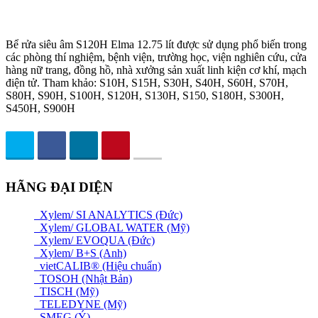
Bể rửa siêu âm S120H Elma 12.75 lít được sử dụng phổ biến trong
các phòng thí nghiệm, bệnh viện, trường học, viện nghiên cứu, cửa
hàng nữ trang, đồng hồ, nhà xưởng sản xuất linh kiện cơ khí, mạch
điện tử. Tham khảo: S10H, S15H, S30H, S40H, S60H, S70H,
S80H, S90H, S100H, S120H, S130H, S150, S180H, S300H,
S450H, S900H
HÃNG ĐẠI DIỆN
Xylem/ SI ANALYTICS (Đức)
Xylem/ GLOBAL WATER (Mỹ)
Xylem/ EVOQUA (Đức)
Xylem/ B+S (Anh)
vietCALIB® (Hiệu chuẩn)
TOSOH (Nhật Bản)
TISCH (Mỹ)
TELEDYNE (Mỹ)
SMEG (Ý)