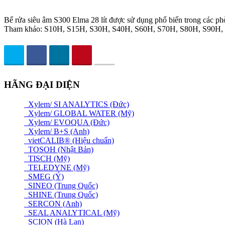
Bể rửa siêu âm S300 Elma 28 lít được sử dụng phổ biến trong các phò
Tham khảo: S10H, S15H, S30H, S40H, S60H, S70H, S80H, S90H,
HÃNG ĐẠI DIỆN
Xylem/ SI ANALYTICS (Đức)
Xylem/ GLOBAL WATER (Mỹ)
Xylem/ EVOQUA (Đức)
Xylem/ B+S (Anh)
vietCALIB® (Hiệu chuẩn)
TOSOH (Nhật Bản)
TISCH (Mỹ)
TELEDYNE (Mỹ)
SMEG (Ý)
SINEO (Trung Quốc)
SHINE (Trung Quốc)
SERCON (Anh)
SEAL ANALYTICAL (Mỹ)
SCION (Hà Lan)