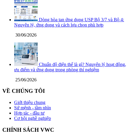
Dòng hòa tan ứng dụng USP Bộ 3/7 và Bộ 4:
Nguyên lý, ứng dụng và cách lựa chọn phù hợp
30/06/2026
Chuẩn độ điện thế là gì? Nguyên lý hoạt động,
ưu điểm và ứng dụng trong phòng thí nghiệm
25/06/2026
VỀ CHÚNG TÔI
Giới thiệu chung
Sứ mệnh - tầm nhìn
Hợp tác - đầu tư
Cơ hội nghề nghiệp
CHÍNH SÁCH VWC