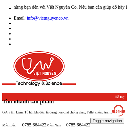
ào mừng bạn đến với Việt Nguyễn Co. Nếu bạn cần giúp đỡ hãy liên h
Email:
info@vietnguyenco.vn
Hỗ trợ
Tìm nhanh sản phẩm
khách
Gợi ý tìm kiếm: Tủ hút khí độc, tủ đựng hóa chất chống cháy, Pallet chống tràn...
hàng
Toggle navigation
0785 664422
0785 664422
Miền Bắc
Miền Nam