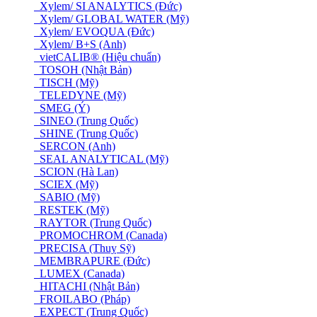
Xylem/ SI ANALYTICS (Đức)
Xylem/ GLOBAL WATER (Mỹ)
Xylem/ EVOQUA (Đức)
Xylem/ B+S (Anh)
vietCALIB® (Hiệu chuẩn)
TOSOH (Nhật Bản)
TISCH (Mỹ)
TELEDYNE (Mỹ)
SMEG (Ý)
SINEO (Trung Quốc)
SHINE (Trung Quốc)
SERCON (Anh)
SEAL ANALYTICAL (Mỹ)
SCION (Hà Lan)
SCIEX (Mỹ)
SABIO (Mỹ)
RESTEK (Mỹ)
RAYTOR (Trung Quốc)
PROMOCHROM (Canada)
PRECISA (Thuỵ Sỹ)
MEMBRAPURE (Đức)
LUMEX (Canada)
HITACHI (Nhật Bản)
FROILABO (Pháp)
EXPECT (Trung Quốc)