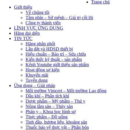
Trang chủ
Giới thiệu
Về chúng tôi
Tầm nhìn – Sứ mệnh – Giá trị cốt lõi
Công ty thành viên
LĨNH VỰC ỨNG DỤNG
Hãng đại diện
TIN TỨC
Hãng phân phối
Lắp đặt và HDSD thiết bị
Hiệu chuẩn – Bảo trì – Sửa chữa
Kiến thức kỹ thuật – sản phẩm
Kênh Youtube giới thiệu sản phẩm
Hoạt động sự kiện
Khuyến mãi
Tuyển dụng
Ứng dụng – Giải pháp
Môi trường Vimcert – Môi trường Lao động
Dầu khí – Phân tích khí
Dược phẩm – Mỹ phẩm – Thú y
Nông lâm sản – Thủy sản
Pháp y – Khoa học hình sự
Thực phẩm – Đồ uống
Tinh dầu, hương liệu, khoáng sản
Thuốc bảo vệ thực vật – Phân bón