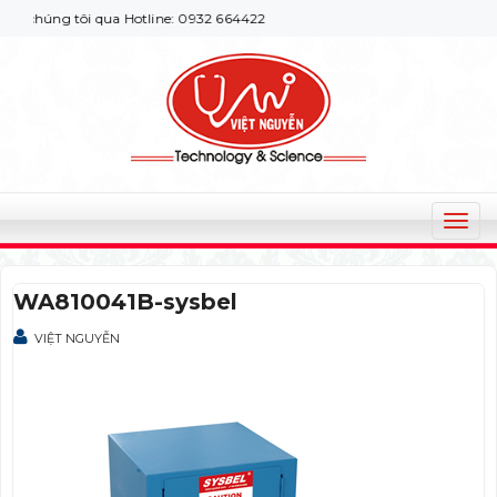
chúng tôi qua Hotline: 0932 664422
T
o
g
WA810041B-sysbel
g
l
VIỆT NGUYỄN
e
n
a
v
i
g
a