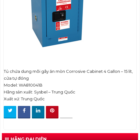
t
i
o
n
Tủ chứa dung môi gây ăn mòn Corrosive Cabinet 4 Gallon – 15 lít,
cửa tự đóng
Model: WA810041B
Hãng sản xuất: Sysbel – Trung Quốc
Xuất xứ: Trung Quốc
HÃNG ĐẠI DIỆN