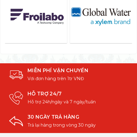
MIỄN PHÍ VẬN CHUYỂN
Với đơn hàng trên 1tr VNĐ
HỖ TRỢ 24/7
Hỗ trợ 24h/ngày và 7 ngày/tuần
30 NGÀY TRẢ HÀNG
Trả lại hàng trong vòng 30 ngày