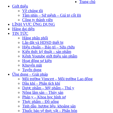
Trang chủ
Giới thiệu
Về chúng tôi
Tầm nhìn – Sứ mệnh – Giá trị cốt lõi
Công ty thành viên
LĨNH VỰC ỨNG DỤNG
Hãng đại diện
TIN TỨC
Hãng phân phối
Lắp đặt và HDSD thiết bị
Hiệu chuẩn – Bảo trì – Sửa chữa
Kiến thức kỹ thuật – sản phẩm
Kênh Youtube giới thiệu sản phẩm
Hoạt động sự kiện
Khuyến mãi
Tuyển dụng
Ứng dụng – Giải pháp
Môi trường Vimcert – Môi trường Lao động
Dầu khí – Phân tích khí
Dược phẩm – Mỹ phẩm – Thú y
Nông lâm sản – Thủy sản
Pháp y – Khoa học hình sự
Thực phẩm – Đồ uống
Tinh dầu, hương liệu, khoáng sản
Thuốc bảo vệ thực vật – Phân bón