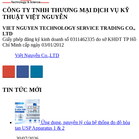
CÔNG TY TNHH THƯƠNG MẠI DỊCH VỤ KỸ
THUẬT VIỆT NGUYỄN
VIET NGUYEN TECHNOLOGY SERVICE TRADING CO.,
LTD
Giấy phép đăng ký kinh doanh số 0311462335 do sở KHĐT TP Hồ
Chí Minh cấp ngày 03/01/2012
Việt Nguyễn Co.,LTD
TIN TỨC MỚI
Ứng dụng, nguyên lý của hệ thống đo độ hòa
tan USP Apparatus 1 & 2
30/07/2026