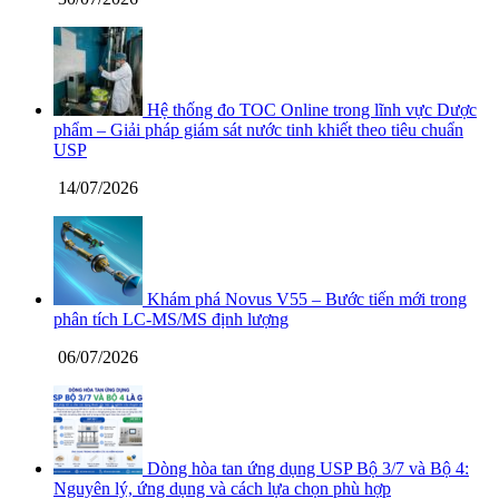
Hệ thống đo TOC Online trong lĩnh vực Dược
phẩm – Giải pháp giám sát nước tinh khiết theo tiêu chuẩn
USP
14/07/2026
Khám phá Novus V55 – Bước tiến mới trong
phân tích LC-MS/MS định lượng
06/07/2026
Dòng hòa tan ứng dụng USP Bộ 3/7 và Bộ 4:
Nguyên lý, ứng dụng và cách lựa chọn phù hợp