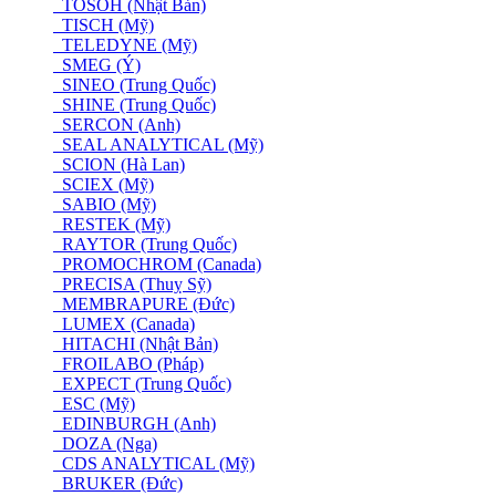
TOSOH (Nhật Bản)
TISCH (Mỹ)
TELEDYNE (Mỹ)
SMEG (Ý)
SINEO (Trung Quốc)
SHINE (Trung Quốc)
SERCON (Anh)
SEAL ANALYTICAL (Mỹ)
SCION (Hà Lan)
SCIEX (Mỹ)
SABIO (Mỹ)
RESTEK (Mỹ)
RAYTOR (Trung Quốc)
PROMOCHROM (Canada)
PRECISA (Thuỵ Sỹ)
MEMBRAPURE (Đức)
LUMEX (Canada)
HITACHI (Nhật Bản)
FROILABO (Pháp)
EXPECT (Trung Quốc)
ESC (Mỹ)
EDINBURGH (Anh)
DOZA (Nga)
CDS ANALYTICAL (Mỹ)
BRUKER (Đức)