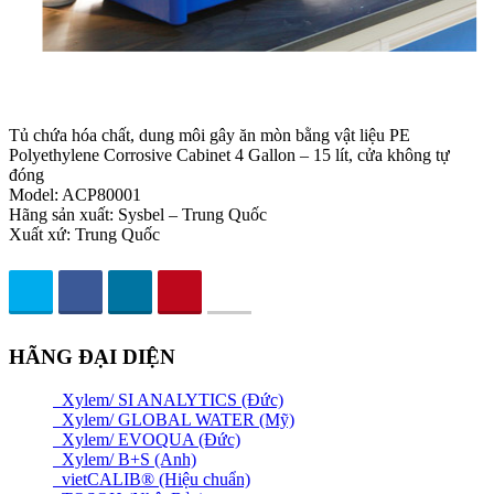
Tủ chứa hóa chất, dung môi gây ăn mòn bằng vật liệu PE
Polyethylene Corrosive Cabinet 4 Gallon – 15 lít, cửa không tự
đóng
Model: ACP80001
Hãng sản xuất: Sysbel – Trung Quốc
Xuất xứ: Trung Quốc
HÃNG ĐẠI DIỆN
Xylem/ SI ANALYTICS (Đức)
Xylem/ GLOBAL WATER (Mỹ)
Xylem/ EVOQUA (Đức)
Xylem/ B+S (Anh)
vietCALIB® (Hiệu chuẩn)