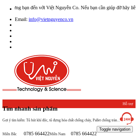
ừng bạn đến với Việt Nguyễn Co. Nếu bạn cần giúp đỡ hãy liên hệ với
Email:
info@vietnguyenco.vn
Hỗ trợ
Tìm nhanh sản phẩm
khách
Gợi ý tìm kiếm: Tủ hút khí độc, tủ đựng hóa chất chống cháy, Pallet chống tràn...
hàng
Toggle navigation
0785 664422
0785 664422
Miền Bắc
Miền Nam